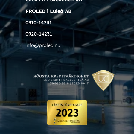
PROLED i Luleå AB
0910-14231
0920-14231
info@proled.nu