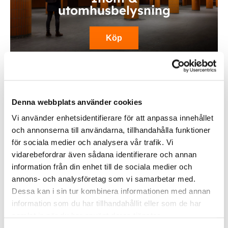
utomhusbelysning
Köp
Denna webbplats använder cookies
Vi använder enhetsidentifierare för att anpassa innehållet
och annonserna till användarna, tillhandahålla funktioner
för sociala medier och analysera vår trafik. Vi
vidarebefordrar även sådana identifierare och annan
Fordonsbelysning
information från din enhet till de sociala medier och
annons- och analysföretag som vi samarbetar med.
Dessa kan i sin tur kombinera informationen med annan
Köp
information som du har tillhandahållit eller som de har
samlat in när du har använt deras tjänster.