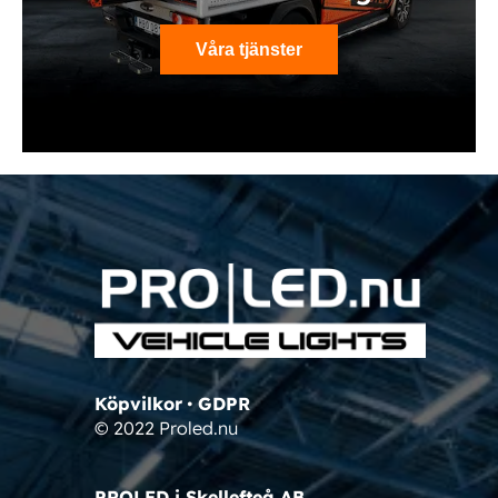
Våra tjänster
Köpvilkor
•
GDPR
© 2022 Proled.nu
PROLED i Skellefteå AB