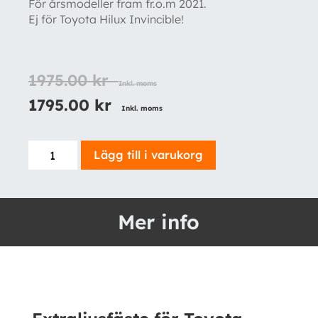
För årsmodeller fram fr.o.m 2021.
Ej för Toyota Hilux Invincible!
1975.00
kr
Inkl. moms
1795.00
kr
Inkl. moms
Extraljusfäste
Lägg till i varukorg
för
Toyota
Hilux
Mer info
Hero/Legend
2021-,
Balkmontage
mängd