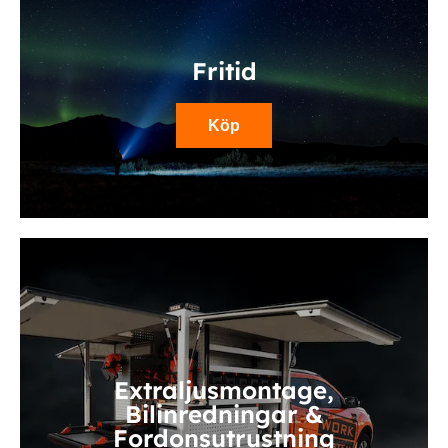
Fritid
Köp
Extraljusmontage,
Bilinredningar &
Fordonsutrustning