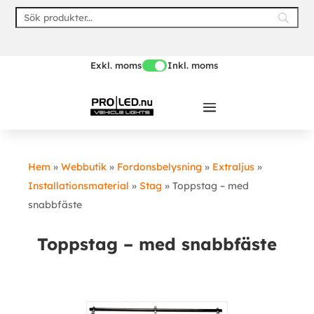
Skip
to
content
Exkl. moms
Inkl. moms
Hem
»
Webbutik
»
Fordonsbelysning
»
Extraljus
»
Installationsmaterial
»
Stag
»
Toppstag – med
snabbfäste
Toppstag – med snabbfäste