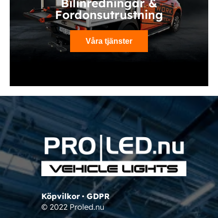
Bilinredningar &
Fordonsutrustning
Våra tjänster
Köpvilkor
•
GDPR
© 2022 Proled.nu