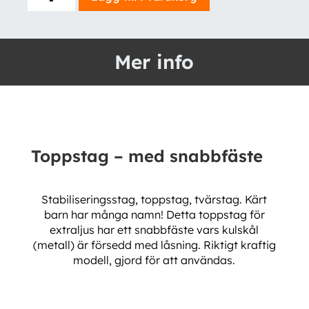
-
med
snabbfäste
Mer info
mängd
Toppstag – med snabbfäste
Stabiliseringsstag, toppstag, tvärstag. Kärt
barn har många namn! Detta toppstag för
extraljus har ett snabbfäste vars kulskål
(metall) är försedd med låsning. Riktigt kraftig
modell, gjord för att användas.