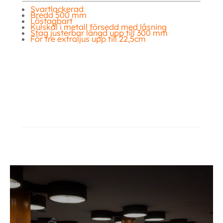
Svartlackerad
Bredd 500 mm
Löstagbart
Kulskål i metall försedd med låsning
Stag justerbar längd upp till 300 mm
För tre extraljus upp till 22,5cm
Löstagbart Extraljus stag Löstagbart Extraljus stag Löstagbart Extraljus
stag Löstagbart Extraljus stag Löstagbart Extraljus stag
Ytterligare information