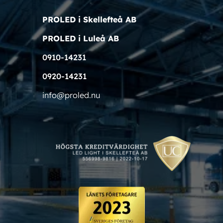
PROLED i Skellefteå AB
PROLED i Luleå AB
0910-14231
0920-14231
info@proled.nu