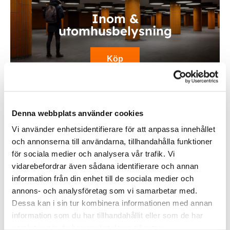
Inom &
utomhusbelysning
Köp
Denna webbplats använder cookies
Vi använder enhetsidentifierare för att anpassa innehållet
och annonserna till användarna, tillhandahålla funktioner
för sociala medier och analysera vår trafik. Vi
vidarebefordrar även sådana identifierare och annan
information från din enhet till de sociala medier och
Fordonsbelysning
annons- och analysföretag som vi samarbetar med.
Dessa kan i sin tur kombinera informationen med annan
information som du har tillhandahållit eller som de har
Köp
samlat in när du har använt deras tjänster.