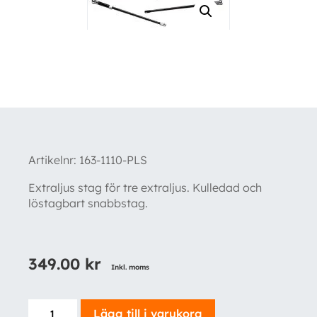
Artikelnr:
163-1110-PLS
Extraljus stag för tre extraljus. Kulledad och
löstagbart snabbstag.
349.00
kr
Inkl. moms
Toppstag
Lägg till i varukorg