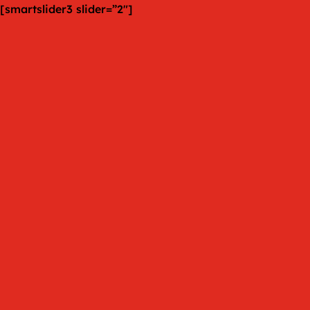
Skip
[smartslider3 slider=”2″]
to
content