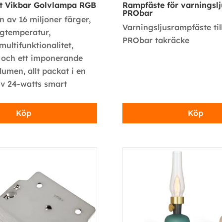
t Vikbar Golvlampa RGB
Rampfäste för varningslj
PRObar
 av 16 miljoner färger,
Varningsljusrampfäste til
rgtemperatur,
PRObar takräcke
multifunktionalitet,
 och ett imponerande
lumen, allt packat i en
iv 24-watts smart
Köp
Köp