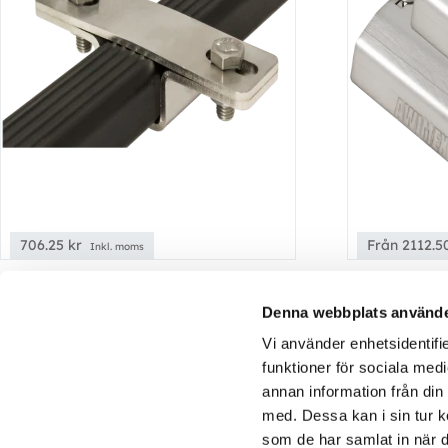
706.25
kr
Från
2112.
Inkl. moms
Rampfäste för varningsljus – Thule
Rampfäste V
Denna webbplats använde
Squarebar
(2-delat fäst
Vi använder enhetsidentifie
Rampfäste till Thules fyrkantsrör -
För fordon
funktioner för sociala medi
takräcket Squarebar
med
annan information från din
rails
med. Dessa kan i sin tur k
som de har samlat in när d