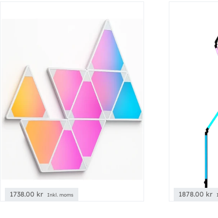
1738.00
kr
1878.00
kr
Inkl. moms