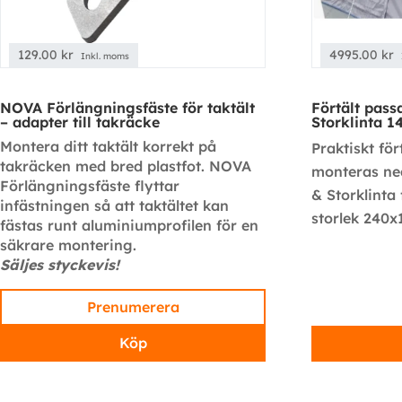
129.00
kr
4995.00
kr
Inkl. moms
NOVA Förlängningsfäste för taktält
Förtält pass
– adapter till takräcke
Storklinta 1
Montera ditt taktält korrekt på
Praktiskt fö
takräcken med bred plastfot. NOVA
monteras ned
Förlängningsfäste flyttar
& Storklinta 
infästningen så att taktältet kan
storlek 240x
fästas runt aluminiumprofilen för en
säkrare montering.
Säljes styckevis!
Prenumerera
Köp