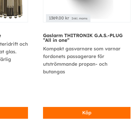
1369.00
kr
Inkl. moms
e
Gaslarm THITRONIK G.A.S.-PLUG
”All in one”
eridrift och
Kompakt gasvarnare som varnar
at glas.
fordonets passagerare för
ärlig
utströmmande propan- och
butangas
Köp