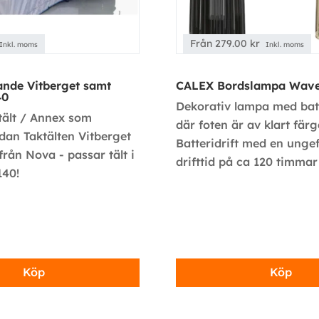
Från
279.00
kr
Inkl. moms
Inkl. moms
ande Vitberget samt
CALEX Bordslampa Wav
40
Dekorativ lampa med batt
rtält / Annex som
där foten är av klart färg
an Taktälten Vitberget
Batteridrift med en ungef
från Nova - passar tält i
drifttid på ca 120 timmar
140!
Köp
Köp