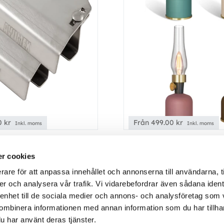
50
kr
Från
499.00
kr
Inkl. moms
Inkl. moms
W Amarok 2025-, rails
CALEX Lavinio Bordslyk
r cookies
e)
Calex Lavinio bordslampa
rare för att anpassa innehållet och annonserna till användarna, t
fyra färger, dimbar, 8 ti
er och analysera vår trafik. Vi vidarebefordrar även sådana ident
belysning - batteri ladd
 enhet till de sociala medier och annons- och analysföretag som
ombinera informationen med annan information som du har tillhand
u har använt deras tjänster.