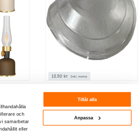
12.50
kr
Inkl. moms
ta
Skyddsgummi till strömbrytare
Tillåt alla
. Finns i
Skyddsgummi för montering på flera
illhandahålla
mmars
av våra brytare
ifierare och
Anpassa
as med USB
 vi samarbetar
ahållit eller