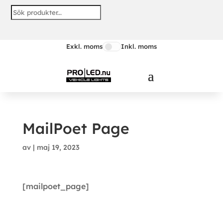
Skip
to
content
Exkl. moms
Inkl. moms
MailPoet Page
av
|
maj 19, 2023
[mailpoet_page]