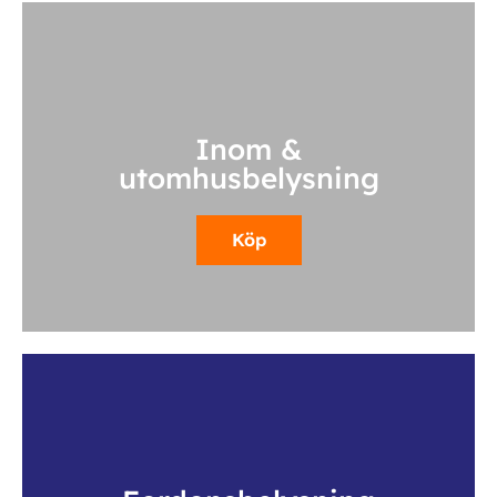
Inom &
utomhusbelysning
Köp