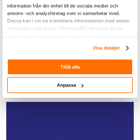
information från din enhet till de sociala medier och
annons- och analysföretag som vi samarbetar med.
Dessa kan i sin tur kombinera informationen med annan
information som du har tillhandahållit eller som de har
samlat in när du har använt deras tjänster.
Fritid
Visa detaljer
Köp
Tillåt alla
Anpassa