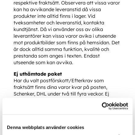
respektive fraktsätt. Observera att vissa varor
kan ha avvikande leveranstid då vissa
produkter inte alltid finns i lager. Vid
tveksamheter och leveranstid, kontakta
kundtjänst. Då vi använder oss av olika
leverantörer kan vissa varor avika i utseende
mot produktbilder som finns på hemsidan. Det
är dock alltid samma funktion, kvalité och
prestanda som anges i texten. Endast
utseende som kan avvika.
Ej uthämtade paket
Har du valt postförskott/Efterkrav som
fraktsätt finns dina varor kvar på posten,
Schenker, DHL under två till fyra veckor. Ej
hämtade varor returneras till oss. För alla
paket som inte löses ut förbehåller vi oss
rätten att debitera dig kostnader för returfrakt,
expeditionsavgift och hanteringsavgift, för
närvarande 450:- plus eventuella
Denna webbplats använder cookies
faktureringsavgifter.