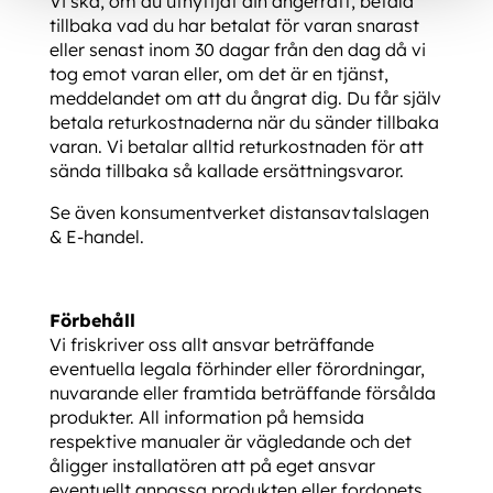
Vi ska, om du utnyttjat din ångerrätt, betala
tillbaka vad du har betalat för varan snarast
eller senast inom 30 dagar från den dag då vi
tog emot varan eller, om det är en tjänst,
meddelandet om att du ångrat dig. Du får själv
betala returkostnaderna när du sänder tillbaka
varan. Vi betalar alltid returkostnaden för att
sända tillbaka så kallade ersättningsvaror.
Se även konsumentverket distansavtalslagen
& E-handel.
Förbehåll
Vi friskriver oss allt ansvar beträffande
eventuella legala förhinder eller förordningar,
nuvarande eller framtida beträffande försålda
produkter. All information på hemsida
respektive manualer är vägledande och det
åligger installatören att på eget ansvar
eventuellt anpassa produkten eller fordonets