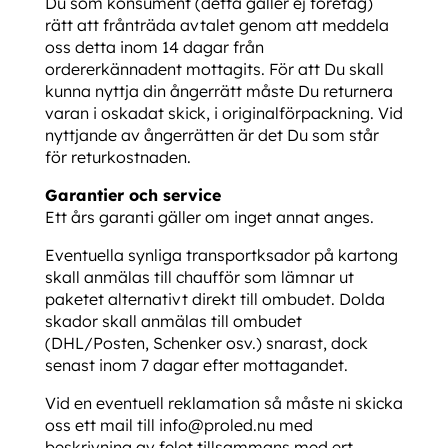
Du som konsument (detta gäller ej företag)
rätt att frånträda avtalet genom att meddela
oss detta inom 14 dagar från
ordererkännadent mottagits. För att Du skall
kunna nyttja din ångerrätt måste Du returnera
varan i oskadat skick, i originalförpackning. Vid
nyttjande av ångerrätten är det Du som står
för returkostnaden.
Garantier och service
Ett års garanti gäller om inget annat anges.
Eventuella synliga transportksador på kartong
skall anmälas till chaufför som lämnar ut
paketet alternativt direkt till ombudet. Dolda
skador skall anmälas till ombudet
(DHL/Posten, Schenker osv.) snarast, dock
senast inom 7 dagar efter mottagandet.
Vid en eventuell reklamation så måste ni skicka
oss ett mail till info@proled.nu med
beskrivning av felet tillsammans med ert