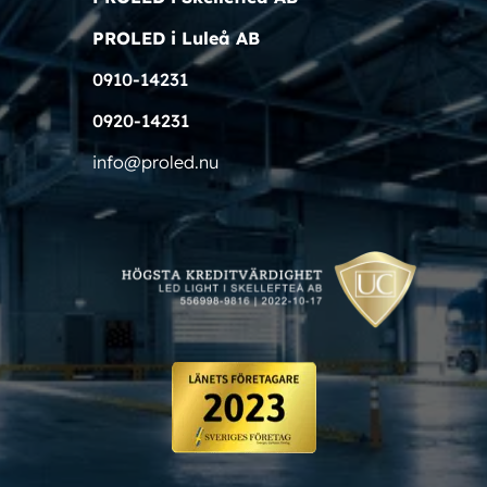
PROLED i Luleå AB
0910-14231
0920-14231
info@proled.nu