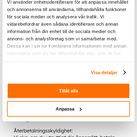
Vi använder enhetsidentifierare för att anpassa innehållet
och annonserna till användarna, tillhandahålla funktioner
Returer
för sociala medier och analysera vår trafik. Vi
Returer sker på din egen bekostnad utom om
varan är defekt eller om vi har packat fel.
vidarebefordrar även sådana identifierare och annan
Returer ska skickas som brev eller paket, inte
information från din enhet till de sociala medier och
mot postförskott. Vid byten betalar vi den nya
annons- och analysföretag som vi samarbetar med.
frakten från oss till dig.
Dessa kan i sin tur kombinera informationen med annan
information som du har tillhandahållit eller som de har
Oavsett skall alltid vår retursedel användas,
samlat in när du har använt deras tjänster.
den hittar du längst ned på denna sida.
Visa detaljer
När du utnyttjat din ångerrätt ska du,
Tillåt alla
om det gäller en vara: sända eller lämna
tillbaka den till oss
om det gäller en tjänst: hålla materialet
Anpassa
tillgängligt för oss, om det inte medför besvär
för dig.
Återbetalningsskyldighet: