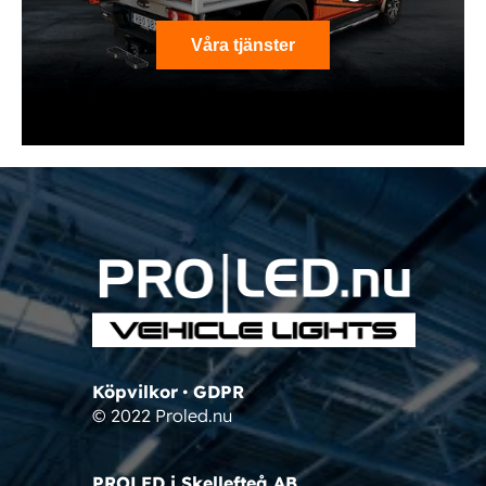
Våra tjänster
Köpvilkor
•
GDPR
© 2022 Proled.nu
PROLED i Skellefteå AB