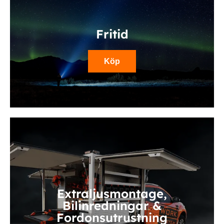
Fritid
Köp
Extraljusmontage,
Bilinredningar &
Fordonsutrustning