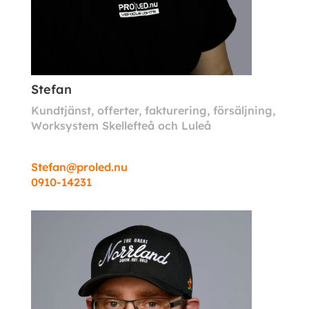
Stefan
Kundtjänst, offerter, fakturering, försäljning,
Worksystem Skellefteå och Luleå
Stefan@proled.nu
0910-14231