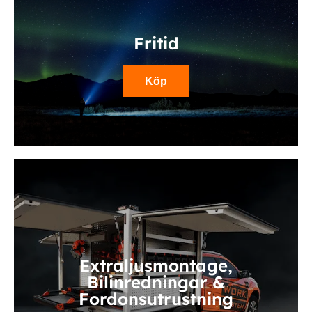
Fritid
Köp
Extraljusmontage,
Bilinredningar &
Fordonsutrustning