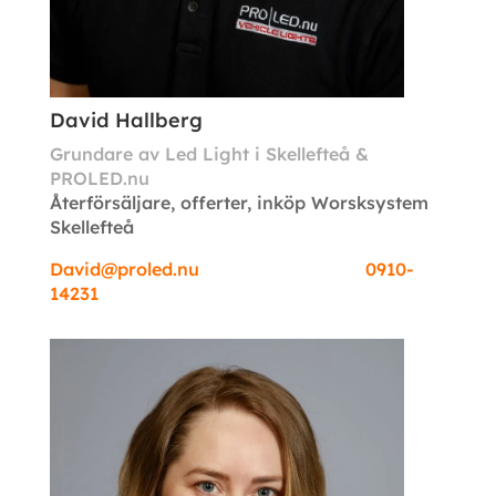
David Hallberg
Grundare av Led Light i Skellefteå &
PROLED.nu
Återförsäljare, offerter, inköp Worsksystem
Skellefteå
David@proled.nu 0910-
14231