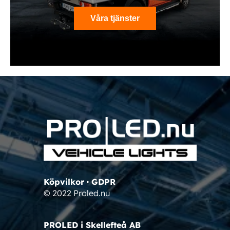
Våra tjänster
Köpvilkor
•
GDPR
© 2022 Proled.nu
PROLED i Skellefteå AB