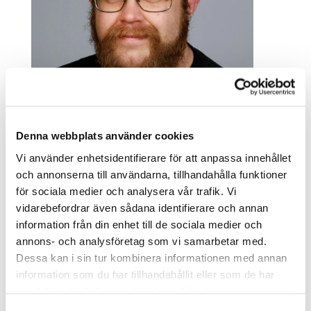
Denna webbplats använder cookies
Vi använder enhetsidentifierare för att anpassa innehållet
och annonserna till användarna, tillhandahålla funktioner
för sociala medier och analysera vår trafik. Vi
vidarebefordrar även sådana identifierare och annan
Robin Lundqvist
information från din enhet till de sociala medier och
annons- och analysföretag som vi samarbetar med.
Fordonspåbyggare verkstad
Dessa kan i sin tur kombinera informationen med annan
information som du har tillhandahållit eller som de har
samlat in när du har använt deras tjänster.