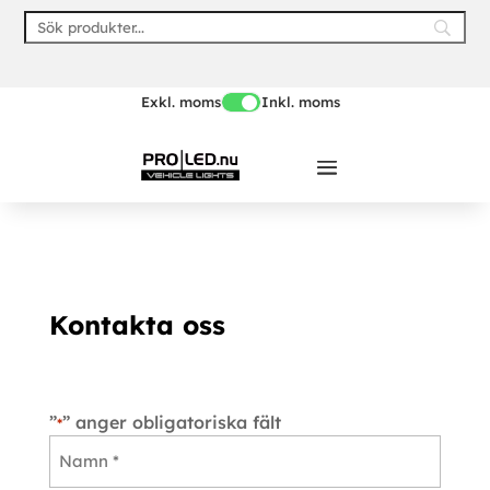
Skip
to
content
Exkl. moms
Inkl. moms
Kontakta oss
”
” anger obligatoriska fält
*
Namn
*