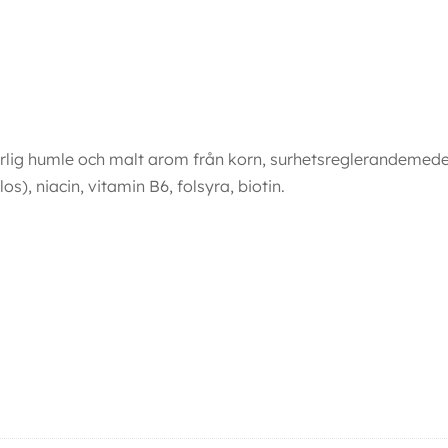
urlig humle och malt arom från korn, surhetsreglerandemedel
os), niacin, vitamin B6, folsyra, biotin.