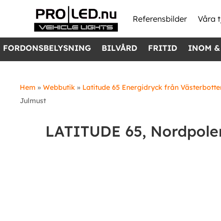
Skip
to
Referensbilder
Våra t
content
FORDONSBELYSNING
BILVÅRD
FRITID
INOM &
Hem
»
Webbutik
»
Latitude 65 Energidryck från Västerbotte
Julmust
LATITUDE 65, Nordpolen
Kampanj!