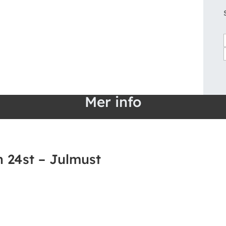
Mer info
 24st – Julmust