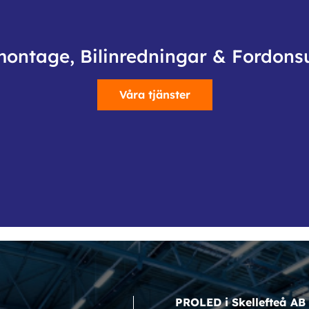
montage, Bilinredningar & Fordons
Våra tjänster
PROLED i Skellefteå AB