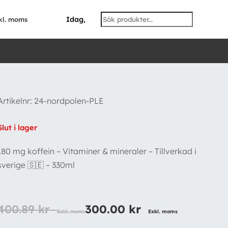
Idag,
kl. moms
Artikelnr:
24-nordpolen-PLE
Slut i lager
180 mg koffein – Vitaminer & mineraler – Tillverkad i
sverige 🇸🇪 – 330ml
400.89
kr
300.00
kr
Exkl. moms
Exkl. moms