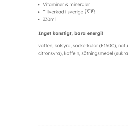
Vitaminer & mineraler
Tillverkad i sverige 🇸🇪
330ml
Inget konstigt, bara energi!
vatten, kolsyra, sockerkulör (E150C), nat
citronsyra), koffein, sötningsmedel (sukral
Ytterligare information