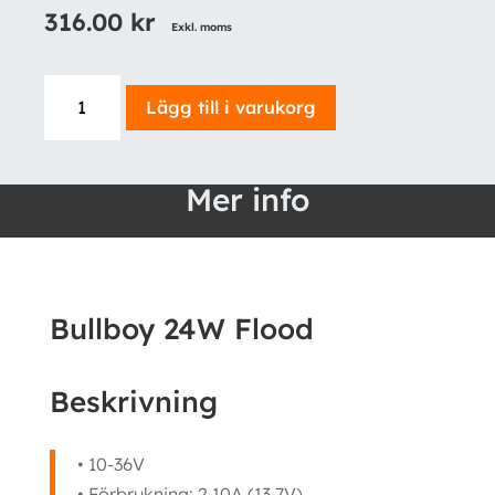
316.00
kr
Exkl. moms
Bullboy
Lägg till i varukorg
24W
Flood
mängd
Mer info
Bullboy 24W Flood
Beskrivning
• 10-36V
• Förbrukning: 2,10A (13,7V)