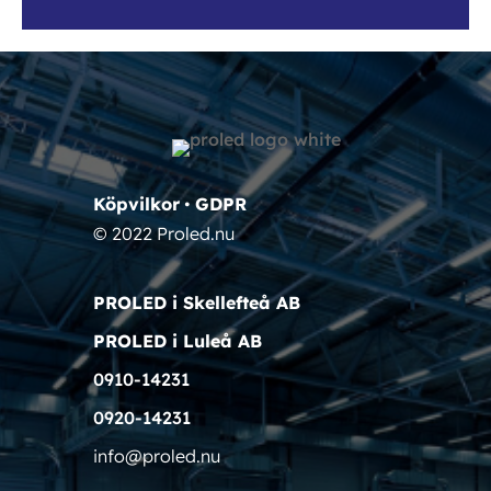
Köpvilkor
•
GDPR
© 2022 Proled.nu
PROLED i Skellefteå AB
PROLED i Luleå AB
0910-14231
0920-14231
info@proled.nu