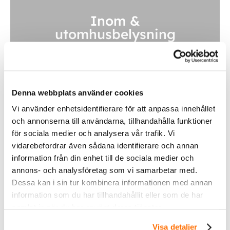
Inom &
utomhusbelysning
Köp
Denna webbplats använder cookies
Vi använder enhetsidentifierare för att anpassa innehållet
och annonserna till användarna, tillhandahålla funktioner
för sociala medier och analysera vår trafik. Vi
vidarebefordrar även sådana identifierare och annan
information från din enhet till de sociala medier och
annons- och analysföretag som vi samarbetar med.
Fordonsbelysning
Dessa kan i sin tur kombinera informationen med annan
information som du har tillhandahållit eller som de har
Köp
samlat in när du har använt deras tjänster.
Visa detaljer