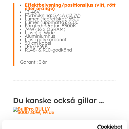
Effektbelysning/positionsljus (vitt, rött
eller orange)
12-48V
Förbrukning: 5,41A (13,7V)
Lumen (teoretiska): 6500
Lumen (uppmätta): 6100
Färgtemperatur: 5500K
74W (16 x OSRAM)
Ljusbild: Wide
Aluminiumhus
Lins i polykarbonat
50 cm kabel
IP67/P69K
R148- & R10-godkänd
Garanti: 3 år
Ytterligare information
Du kanske också gillar …