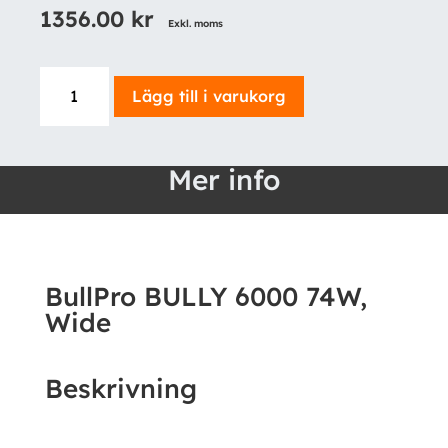
1356.00
kr
Exkl. moms
BullPro
Lägg till i varukorg
BULLY
6000
74W,
Mer info
Wide
mängd
BullPro BULLY 6000 74W,
Wide
Beskrivning