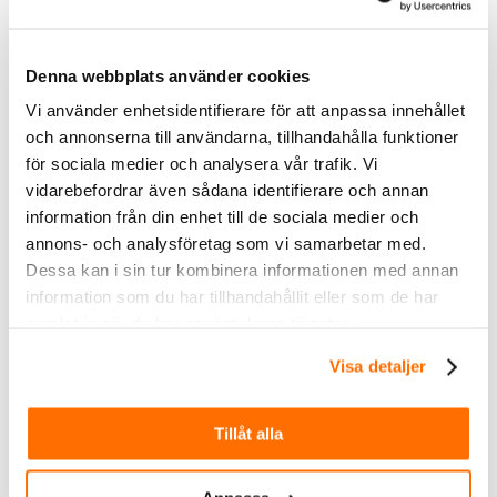
Denna webbplats använder cookies
599.20
kr
Exkl. moms
Vi använder enhetsidentifierare för att anpassa innehållet
BullPro BULLY 3000
och annonserna till användarna, tillhandahålla funktioner
30W, Wide
för sociala medier och analysera vår trafik. Vi
NYHET! PROLED.nu
rekommenderar.
vidarebefordrar även sådana identifierare och annan
Prisvärd 30w
arbetslampa, Bullpros
information från din enhet till de sociala medier och
nya högkvalitativa
arbetslampa "Bully".
annons- och analysföretag som vi samarbetar med.
Dessa kan i sin tur kombinera informationen med annan
Köp
information som du har tillhandahållit eller som de har
samlat in när du har använt deras tjänster.
Visa detaljer
Tillåt alla