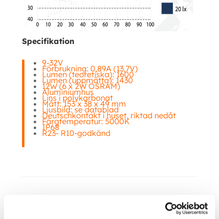
Specifikation
9-32V
Förbrukning: 0,89A (13,7V)
Lumen (teoretiska): 1600
Lumen (uppmätta): 1430
12W (6 x 2W OSRAM)
Aluminiumhus
Lins i polykarbonat
Mått: 153 x 38 x 49 mm
Ljusbild: se datablad
Deutschkontakt i huset, riktad nedåt
Färgtemperatur: 5000K
IP68
R23- R10-godkänd
Ytterligare information