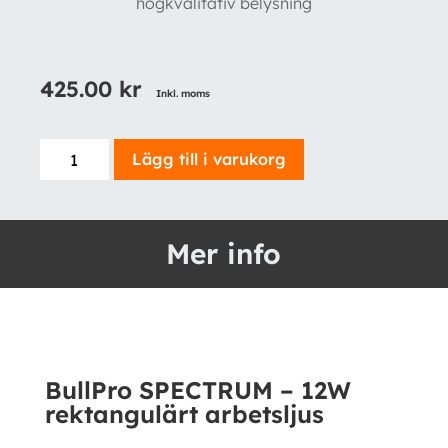
högkvalitativ belysning
425.00
kr
Inkl. moms
BullPro
Lägg till i varukorg
SPECTRUM
-
12W
Mer info
rektangulärt
arbetsljus
mängd
BullPro SPECTRUM – 12W
rektangulärt arbetsljus