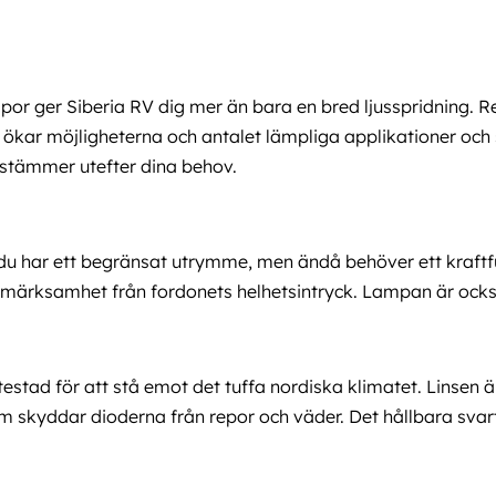
ampor ger Siberia RV dig mer än bara en bred ljusspridning. R
kar möjligheterna och antalet lämpliga applikationer och sit
bestämmer utefter dina behov.
 du har ett begränsat utrymme, men ändå behöver ett kraftf
pmärksamhet från fordonets helhetsintryck. Lampan är också
stad för att stå emot det tuffa nordiska klimatet. Linsen ä
om skyddar dioderna från repor och väder. Det hållbara svar