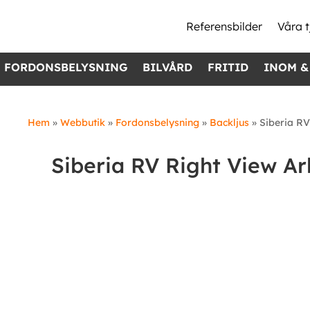
Referensbilder
Våra t
FORDONSBELYSNING
BILVÅRD
FRITID
INOM &
Hem
»
Webbutik
»
Fordonsbelysning
»
Backljus
»
Siberia RV
Siberia RV Right View A