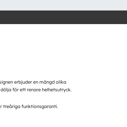
Right
View
Arbetsljus
30W
LED
mängd
ignen erbjuder en mängd olika
ölja för ett renare helhetsutryck.
 treåriga funktionsgaranti.