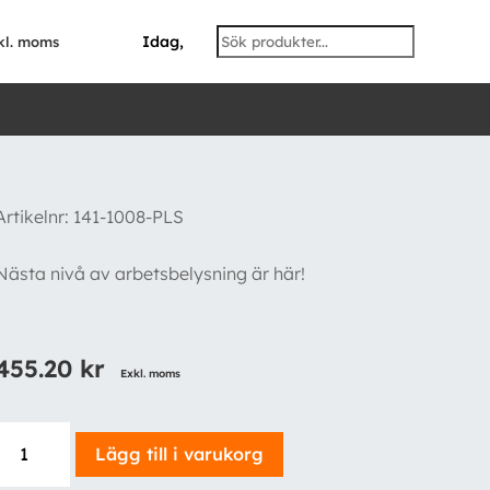
Idag,
kl. moms
Artikelnr:
141-1008-PLS
Nästa nivå av arbetsbelysning är här!
455.20
kr
Exkl. moms
Siberia
Lägg till i varukorg
RV