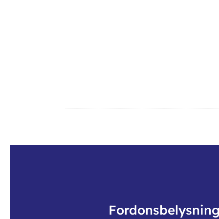
Ytterligare information
Fordonsbelysnin