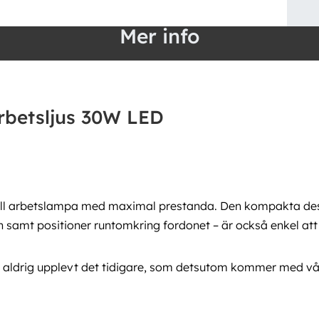
Mer info
rbetsljus 30W LED
ell arbetslampa med maximal prestanda. Den kompakta des
amt positioner runtomkring fordonet – är också enkel att d
 aldrig upplevt det tidigare, som detsutom kommer med vår