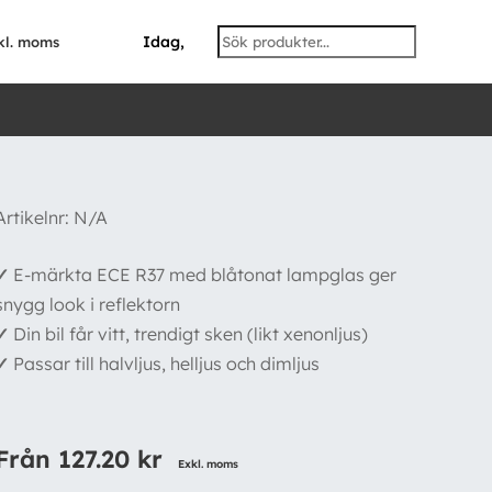
Idag,
kl. moms
Artikelnr:
N/A
✓
E-märkta ECE R37 med blåtonat lampglas ger
snygg look i reflektorn
✓
Din bil får vitt, trendigt sken (likt xenonljus)
✓
Passar till halvljus, helljus och dimljus
Från
127.20
kr
Exkl. moms