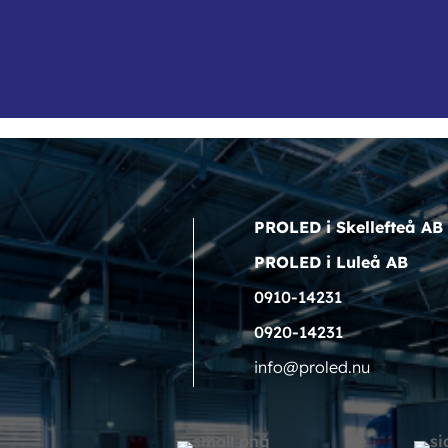
PROLED i Skellefteå AB
PROLED i Luleå AB
0910-14231
0920-14231
info@proled.nu