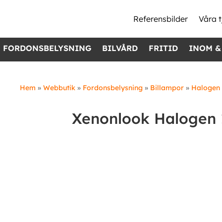
Referensbilder
Våra t
FORDONSBELYSNING
BILVÅRD
FRITID
INOM &
Hem
»
Webbutik
»
Fordonsbelysning
»
Billampor
»
Halogen
Xenonlook Halogen 1