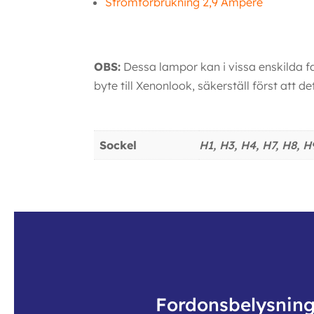
Strömförbrukning 2,9 Ampere
OBS:
Dessa lampor kan i vissa enskilda fal
byte till Xenonlook, säkerställ först att 
Ytterligare information
Sockel
H1, H3, H4, H7, H8, 
Fordonsbelysnin