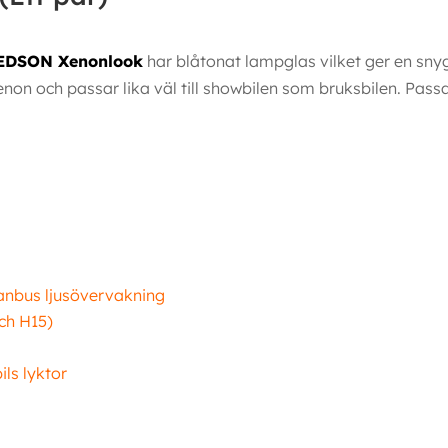
EDSON Xenonlook
har blåtonat lampglas vilket ger en snyg
non och passar lika väl till showbilen som bruksbilen. Passar t
Canbus ljusövervakning
ch H15)
ls lyktor