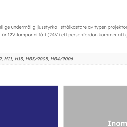
l ge undermålig ljusstyrka i strålkastare av typen projektor
det är 12V-lampor ni fått (24V i ett personfordon kommer att 
H9, H11, H13, HB3/9005, HB4/9006
g
Inom