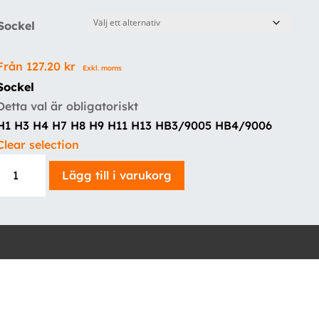
Sockel
Från
127.20
kr
Exkl. moms
Sockel
Detta val är obligatoriskt
H1
H3
H4
H7
H8
H9
H11
H13
HB3/9005
HB4/9006
Clear selection
Xenonlook
Lägg till i varukorg
Halogen
12V
(Ett
par)
mängd