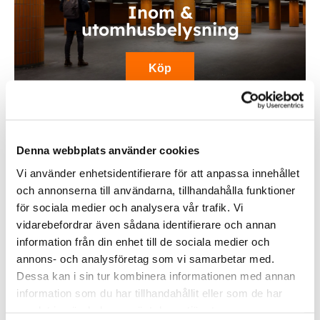
Inom &
utomhusbelysning
Köp
Denna webbplats använder cookies
Vi använder enhetsidentifierare för att anpassa innehållet
och annonserna till användarna, tillhandahålla funktioner
för sociala medier och analysera vår trafik. Vi
vidarebefordrar även sådana identifierare och annan
information från din enhet till de sociala medier och
Fordonsbelysning
annons- och analysföretag som vi samarbetar med.
Dessa kan i sin tur kombinera informationen med annan
Köp
information som du har tillhandahållit eller som de har
samlat in när du har använt deras tjänster.