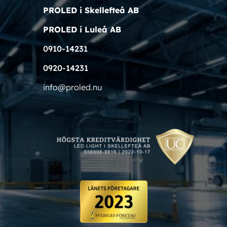
PROLED i Skellefteå AB
PROLED i Luleå AB
0910-14231
0920-14231
info@proled.nu