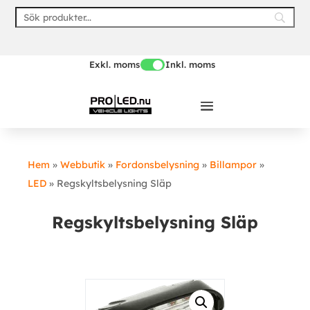
Skip
to
content
Exkl. moms
Inkl. moms
Hem
»
Webbutik
»
Fordonsbelysning
»
Billampor
»
LED
»
Regskyltsbelysning Släp
Regskyltsbelysning Släp