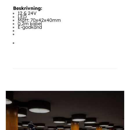
Beskrivning:
12 & 24V
LED
Mått: 70x42x40mm
0,2m kabel
E-godkänd
Regskyltsbelysning Släp Regskyltsbelysning Släp Regskyltsbelysning
Släp Regskyltsbelysning Släp
Ytterligare information