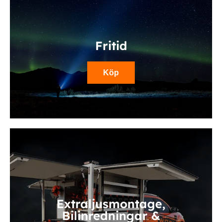
Fritid
Köp
Extraljusmontage,
Bilinredningar &