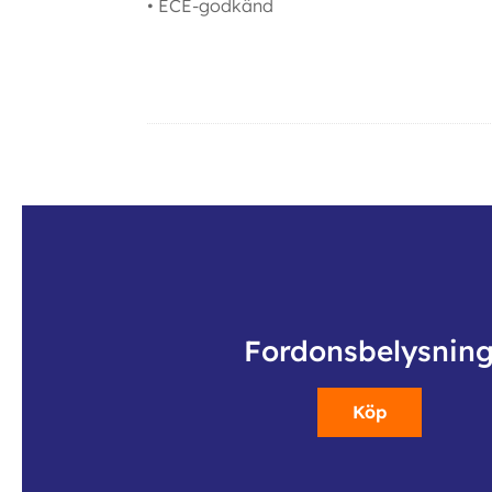
• ECE-godkänd
Ytterligare information
Fordonsbelysnin
Köp