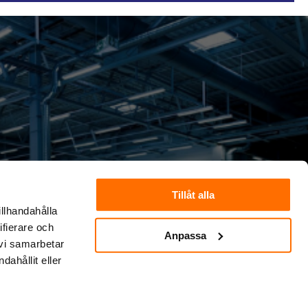
Tillåt alla
illhandahålla
ifierare och
Anpassa
 vi samarbetar
ahållit eller
on.