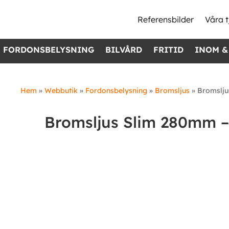
Referensbilder
Våra t
FORDONSBELYSNING
BILVÅRD
FRITID
INOM &
Hem
»
Webbutik
»
Fordonsbelysning
»
Bromsljus
»
Bromslju
Bromsljus Slim 280mm – 