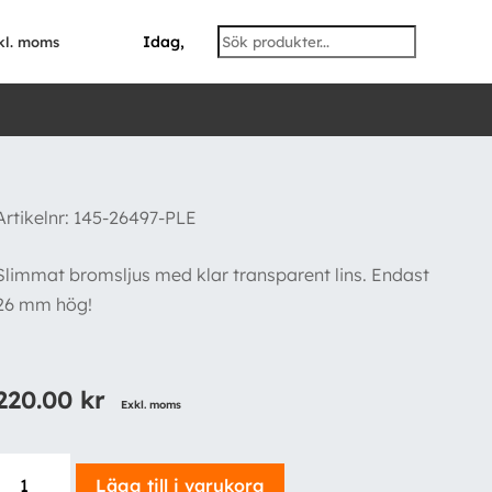
Idag,
kl. moms
Artikelnr:
145-26497-PLE
Slimmat bromsljus med klar transparent lins. Endast
26 mm hög!
220.00
kr
Exkl. moms
Bromsljus
Lägg till i varukorg