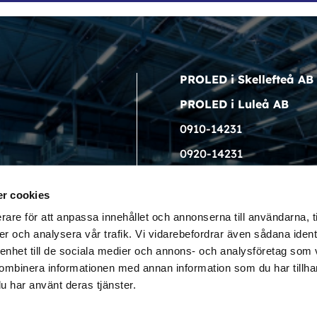
PROLED i Skellefteå AB
PROLED i Luleå AB
0910-14231
0920-14231
info@proled.nu
r cookies
rare för att anpassa innehållet och annonserna till användarna, t
er och analysera vår trafik. Vi vidarebefordrar även sådana ident
 enhet till de sociala medier och annons- och analysföretag som
ombinera informationen med annan information som du har tillhand
LED LIGHT i Skellefteå. Producerad av Jo Kommunikati
u har använt deras tjänster.