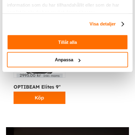
information som du har tillhandahållit eller som de har
samlat in när du har använt deras tjänster.
Du kanske också gillar …
Visa detaljer
Tillåt alla
Anpassa
2995.00
kr
Inkl. moms
OPTIBEAM Elites 9″
Köp