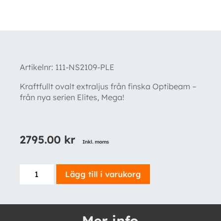
Artikelnr:
111-NS2109-PLE
Kraftfullt ovalt extraljus från finska Optibeam –
från nya serien Elites, Mega!
2795.00
kr
Inkl. moms
OPTIBEAM
Lägg till i varukorg
Elites
Mega
mängd
Mer info