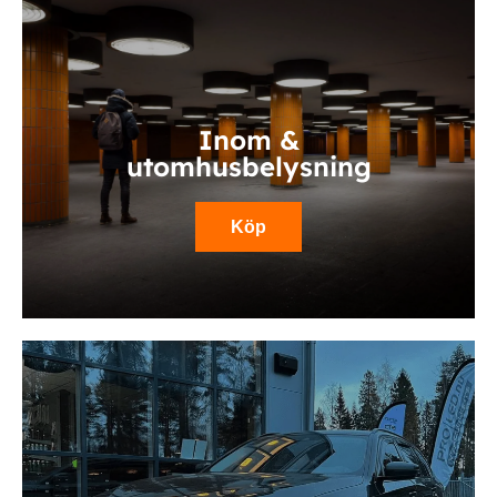
Inom &
utomhusbelysning
Köp