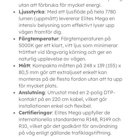
utan att förbruka för mycket energi.
Ljusstyrka
: Med ett ljusflöde på hela 7780
lumen (uppmätt) levererar Elites Mega en
intensiv belysning som effektivt lyser upp
vägen framför dig.
Färgtemperatur
: Färgtemperaturen på
5000K ger ett klart, vitt ljus som minimerar
trötthet vid långvarig körning och ger en
naturlig upplevelse av vägen.
Mått
: Kompakta måtten på 248 x 139 (155) x
80,5 mm gör att extraljuset enkelt kan
monteras på de flesta fordon utan att ta upp
för mycket plats.
Anslutning
: Utrustat med en 2-polig DTP-
kontakt på en 220 cm kabel, vilket gör
installationen enkel och flexibel.
Certifieringar
: Elites Mega uppfyller de
internationella standarderna R148, R149 och
R10, vilket gör det godkänt för användning
på väg enligt gällande trafiklagstiftning.