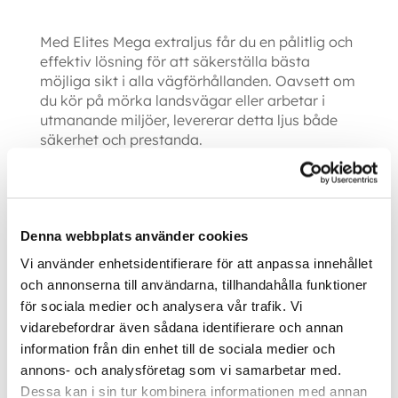
Med Elites Mega extraljus får du en pålitlig och
effektiv lösning för att säkerställa bästa
möjliga sikt i alla vägförhållanden. Oavsett om
du kör på mörka landsvägar eller arbetar i
utmanande miljöer, levererar detta ljus både
säkerhet och prestanda.
9-36V
Räckvidd: 1 lux @ 559 m
Förbrukning: 8,69 A (13,7V)
7780 Lumen (Uppmätt)
Denna webbplats använder cookies
Färgtemperatur: 5000K
Mått: 248 x 139 (155) x 80,5 mm
Vikt 2.6 kg
Vi använder enhetsidentifierare för att anpassa innehållet
2-polig DTP-kontakt på 220cm kabel
R148, R149, R10
och annonserna till användarna, tillhandahålla funktioner
Garanti 3 år
för sociala medier och analysera vår trafik. Vi
vidarebefordrar även sådana identifierare och annan
information från din enhet till de sociala medier och
Ytterligare information
annons- och analysföretag som vi samarbetar med.
Dessa kan i sin tur kombinera informationen med annan