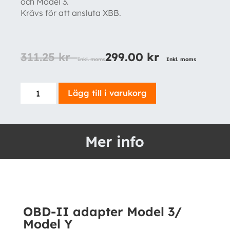
och Model 3.
Krävs för att ansluta XBB.
311.25
kr
299.00
kr
Inkl. moms
Inkl. moms
OBD-
Lägg till i varukorg
II
adapter
Model
Mer info
3/
Model
Y
mängd
OBD-II adapter Model 3/
Model Y