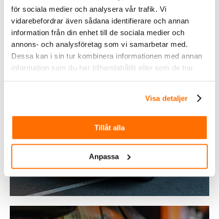
för sociala medier och analysera vår trafik. Vi
vidarebefordrar även sådana identifierare och annan
information från din enhet till de sociala medier och
annons- och analysföretag som vi samarbetar med.
Dessa kan i sin tur kombinera informationen med annan
information som du har tillhandahållit eller som de har
samlat in när du har använt deras tjänster.
Visa detaljer
Fordonsbelysning
Tillåt alla
Köp
Anpassa