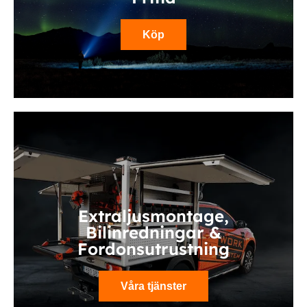
Köp
Extraljusmontage,
Bilinredningar &
Fordonsutrustning
Våra tjänster