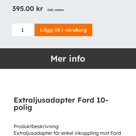
395.00
kr
Inkl. moms
Extraljusadapter
Lägg till i varukorg
Ford
10-
polig
Mer info
mängd
Extraljusadapter Ford 10-
polig
Produktbeskrivning:
Extraljusadapter för enkel inkoppling mot Ford