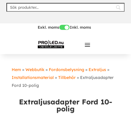
Skip
to
content
Exkl. moms
Inkl. moms
Hem
»
Webbutik
»
Fordonsbelysning
»
Extraljus
»
Installationsmaterial
»
Tillbehör
»
Extraljusadapter
Ford 10-polig
Extraljusadapter Ford 10-
polig