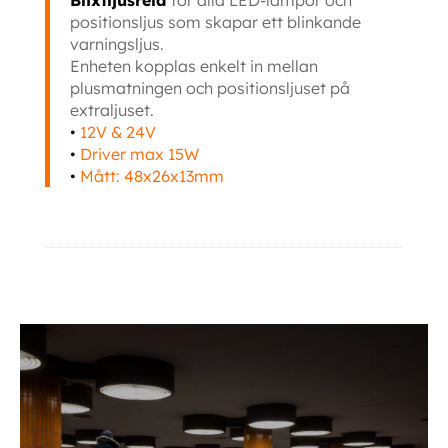
Blixtljusrelä
för alla LED-lampor och
positionsljus som skapar ett blinkande
varningsljus.
Enheten kopplas enkelt in mellan
plusmatningen och positionsljuset på
extraljuset.
•
12V & 24V
•
Driver max 15W
•
Mått: 48x26x13mm
Ytterligare information