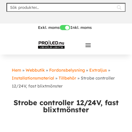
Skip
to
content
Exkl. moms
Inkl. moms
Hem
»
Webbutik
»
Fordonsbelysning
»
Extraljus
»
Installationsmaterial
»
Tillbehör
»
Strobe controller
12/24V, fast blixtmönster
Strobe controller 12/24V, fast
blixtmönster