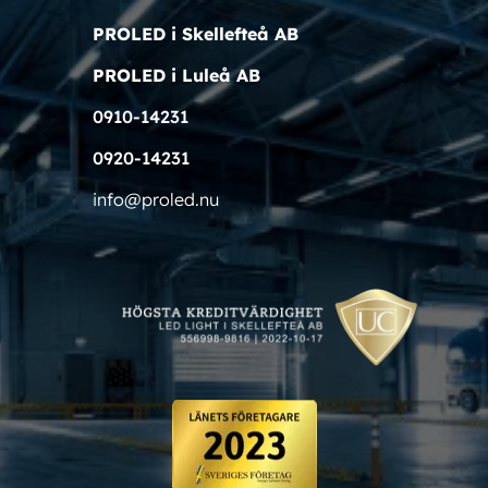
PROLED i Skellefteå AB
PROLED i Luleå AB
0910-14231
0920-14231
info@proled.nu