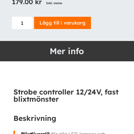
179.00
kr
Inkl. moms
Strobe
Lägg till i varukorg
controller
12/24V,
fast
Mer info
blixtmönster
mängd
Strobe controller 12/24V, fast
blixtmönster
Beskrivning