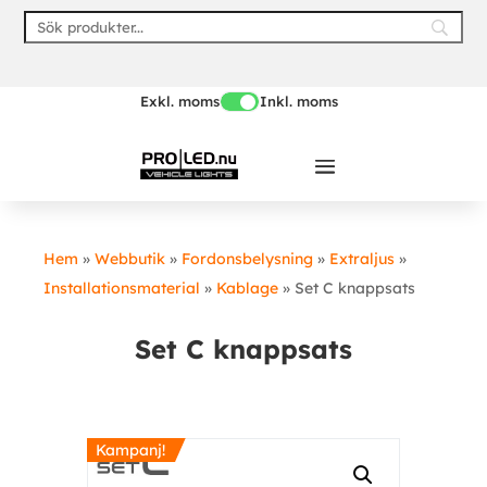
Skip
to
content
Exkl. moms
Inkl. moms
Hem
»
Webbutik
»
Fordonsbelysning
»
Extraljus
»
Installationsmaterial
»
Kablage
»
Set C knappsats
Set C knappsats
Kampanj!