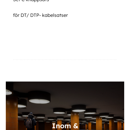
för DT/ DTP- kabelsatser
Set C knappsats Set C knappsats Set C knappsats Set C knappsats Set C
knappsats
Ytterligare information
Inom &