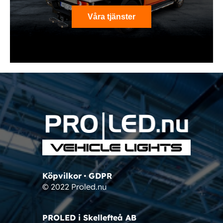
Våra tjänster
Köpvilkor
•
GDPR
© 2022 Proled.nu
PROLED i Skellefteå AB