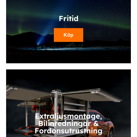
Fritid
Köp
Extraljusmontage,
Bilinredningar &
Fordonsutrustning