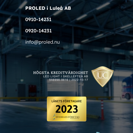
PROLED i Luleå AB
0910-14231
0920-14231
info@proled.nu