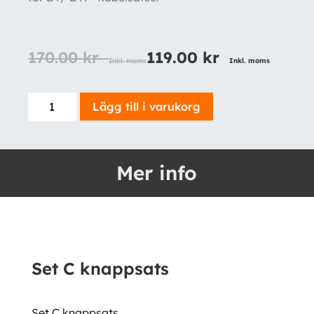
170.00
kr
119.00
kr
Inkl. moms
Inkl. moms
Set
Lägg till i varukorg
C
knappsats
mängd
Mer info
Set C knappsats
Set C knappsats