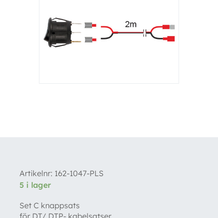
Artikelnr:
162-1047-PLS
5 i lager
Set C knappsats
för DT/ DTP- kabelsatser