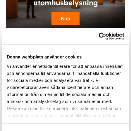
utomhusbelysning
Köp
Denna webbplats använder cookies
Vi använder enhetsidentifierare för att anpassa innehållet
och annonserna till användarna, tillhandahålla funktioner
för sociala medier och analysera vår trafik. Vi
vidarebefordrar även sådana identifierare och annan
Fordonsbelysning
information från din enhet till de sociala medier och
annons- och analysföretag som vi samarbetar med.
Dessa kan i sin tur kombinera informationen med annan
Köp
information som du har tillhandahållit eller som de har
samlat in när du har använt deras tjänster.