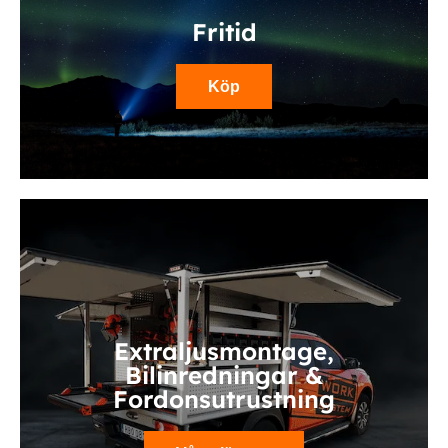
Fritid
Köp
Extraljusmontage,
Bilinredningar &
Fordonsutrustning