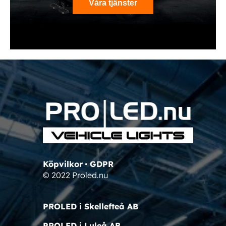
Våra tjänster
Köpvilkor
•
GDPR
© 2022 Proled.nu
PROLED i Skellefteå AB
PROLED i Luleå AB