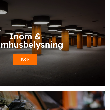
Inom &
omhusbelysning
Köp