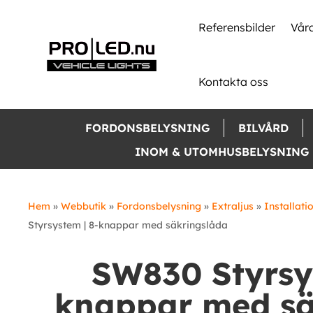
Skip
to
Referensbilder
Våra
content
Kontakta oss
FORDONSBELYSNING
BILVÅRD
INOM & UTOMHUSBELYSNING
Hem
»
Webbutik
»
Fordonsbelysning
»
Extraljus
»
Installati
Styrsystem | 8-knappar med säkringslåda
SW830 Styrsy
knappar med sä