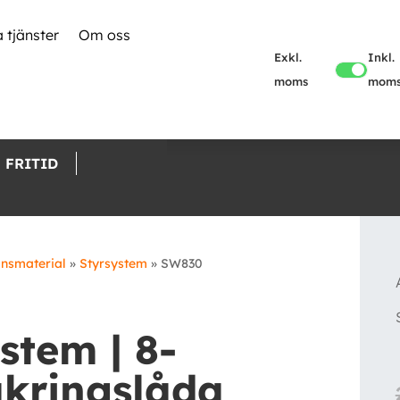
 tjänster
Om oss
Exkl.
Inkl.
moms
mom
FRITID
onsmaterial
»
Styrsystem
»
SW830
stem | 8-
kringslåda