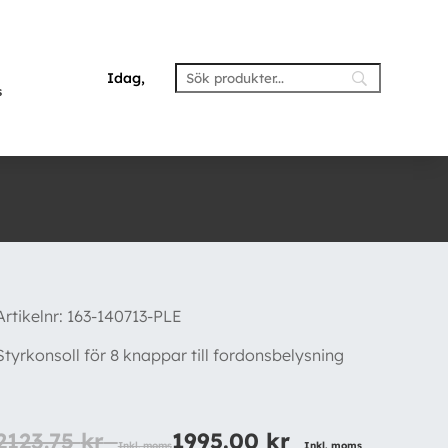
Idag,
s
Artikelnr:
163-140713-PLE
Styrkonsoll för 8 knappar till fordonsbelysning
2123.75
kr
1995.00
kr
Inkl. moms
Inkl. moms