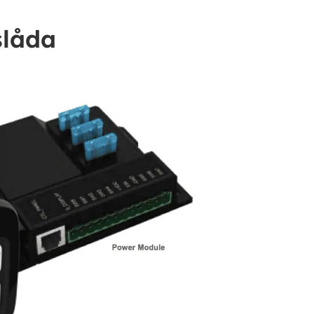
slåda