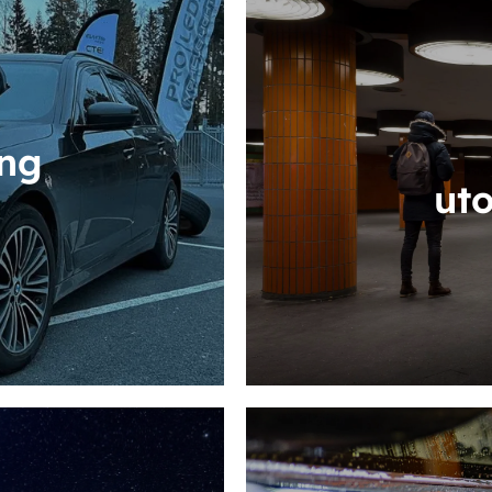
ing
ut