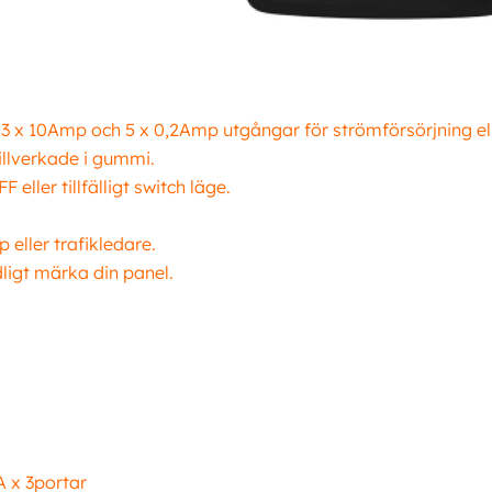
 x 10Amp och 5 x 0,2Amp utgångar för strömförsörjning ell
illverkade i gummi.
ller tillfälligt switch läge.
 eller trafikledare.
dligt märka din panel.
A x 3portar