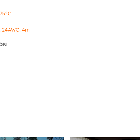
 75°C
el, 24AWG, 4m
ION