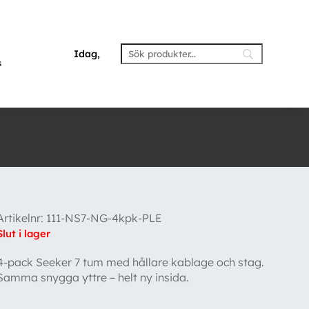
Idag,
s
Artikelnr:
111-NS7-NG-4kpk-PLE
Slut i lager
4-pack Seeker 7 tum med hållare kablage och stag.
Samma snygga yttre – helt ny insida.