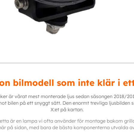
on bilmodell som inte klär i et
eker är vårat mest monterade ljus sedan säsongen 2018/201
t bilen på ett snyggt sätt. Den enormt trevliga ljusbilden sä
X:et på kartan.
Detta är en lampa vi ofta använder för montage bakom grill
 här på sidan, med bara de bästa komponenterna utvalda a