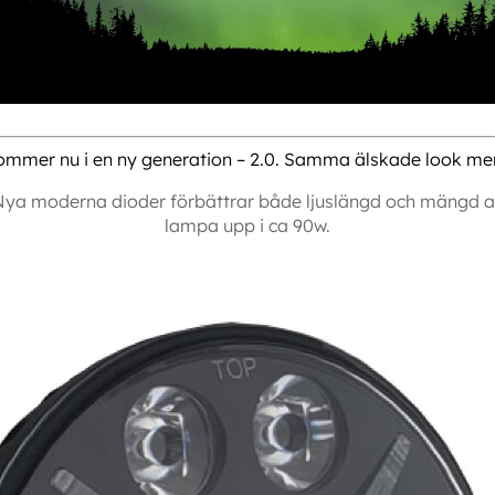
ommer nu i en ny generation – 2.0. Samma älskade look men
? Nya moderna dioder förbättrar både ljuslängd och mäng
lampa upp i ca 90w.