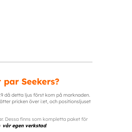
t par Seekers?
9 då detta ljus först kom på marknaden.
tter pricken över i:et, och positionsljuset
ar.
Dessa finns som kompletta paket för
v
vår egen verkstad
.