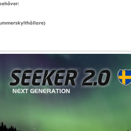
behöver:
(nummerskylthållare)