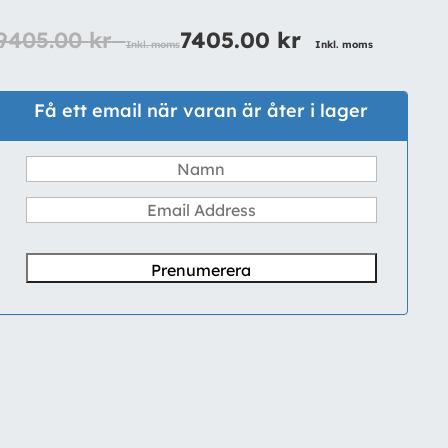
9405.00
kr
7405.00
kr
Inkl. moms
Inkl. moms
Få ett email när varan är åter i lager