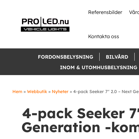
Skip
to
Referensbilder
Våra
content
Kontakta oss
FORDONSBELYSNING
BILVÅRD
INOM & UTOMHUSBELYSNING
Hem
»
Webbutik
»
Nyheter
»
4-pack Seeker 7″ 2.0 – Next G
4-pack Seeker 7″
Generation -kom