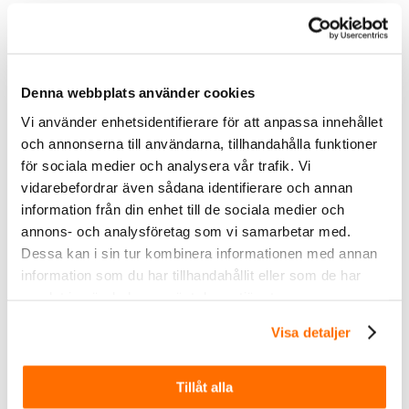
väderförhållanden. Det tåliga aluminiumhuset
tål även salt och andra påfrestningar från det
hårda klimatet.
Denna webbplats använder cookies
Utöver sin hållbarhet är Siberia Night Ranger
Vi använder enhetsidentifierare för att anpassa innehållet
enkel att installera. Montera med det
och annonserna till användarna, tillhandahålla funktioner
medföljande monteringsfästet, skruvar och
för sociala medier och analysera vår trafik. Vi
0.5-meterskabeln. Anslut enkelt med DT-4
vidarebefordrar även sådana identifierare och annan
kontakten som ingår i paketet. Perfekt för
information från din enhet till de sociala medier och
både bilar, lastbilar och tyngre fordon. Med
annons- och analysföretag som vi samarbetar med.
Siberia NR monterad får du innovation, design
Dessa kan i sin tur kombinera informationen med annan
och prestanda som du aldrig har upplevt förut.
information som du har tillhandahållit eller som de har
samlat in när du har använt deras tjänster.
Type of Lamp:
LED
Visa detaljer
PCS LED´s:
34
Voltage (V DC):
9-32V DC
Theoretical effect (w) 12V:
170
Theoretical effect (w) 24V:
170
Consumption (w) 12V:
9,6
Tillåt alla
Consumption (w) 24V:
99
Theoretical lumen:
20400