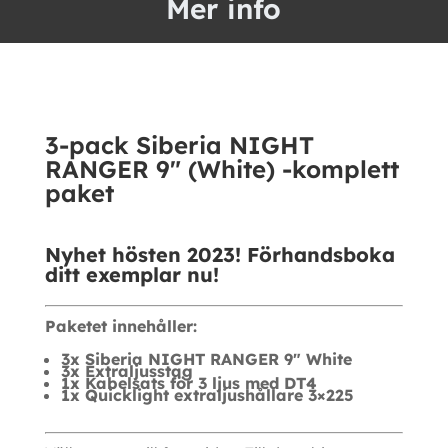
Mer info
RANGER
9"
(White)
-
komplett
3-pack Siberia NIGHT
paket
RANGER 9″ (White) -komplett
mängd
paket
Nyhet hösten 2023! Förhandsboka
ditt exemplar nu!
Paketet innehåller:
3x Siberia NIGHT RANGER 9″ White
3x Extraljusstag
1x Kabelsats för 3 ljus med DT4
1x Quicklight extraljushållare 3×225