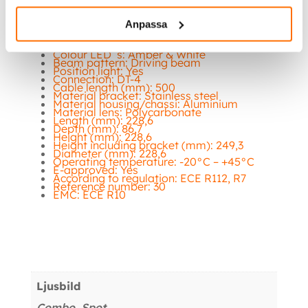
Actual lumen:
11722
1 LUX @ m:
370
Kelvin:
5400
Anpassa
IP-class:
69K
Colour housing:
White
Colour lens:
Clear
Colour LED´s:
Amber & White
Beam pattern:
Driving beam
Position light:
Yes
Connection:
DT-4
Cable length (mm):
500
Material bracket:
Stainless steel
Material housing/chassi:
Aluminium
Material lens:
Polycarbonate
Length (mm):
228,6
Depth (mm):
86,7
Height (mm):
228,6
Height including bracket (mm):
249,3
Diameter (mm):
228,6
Operating temperature:
-20°C – +45°C
E-approved:
Yes
According to regulation:
ECE R112, R7
Reference number:
30
EMC:
ECE R10
Ytterligare information
Ljusbild
Combo, Spot