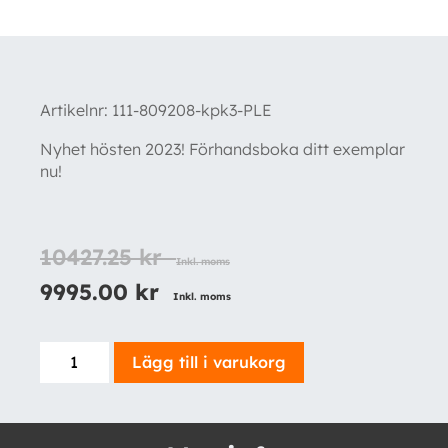
Artikelnr:
111-809208-kpk3-PLE
Nyhet hösten 2023! Förhandsboka ditt exemplar
nu!
10427.25
kr
Inkl. moms
9995.00
kr
Inkl. moms
3-
Lägg till i varukorg
pack
Siberia
NIGHT