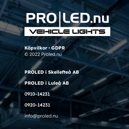
Köpvilkor
•
GDPR
© 2022 Proled.nu
PROLED i Skellefteå AB
PROLED i Luleå AB
0910-14231
0920-14231
info@proled.nu