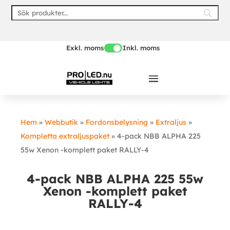
Skip
to
content
Exkl. moms
Inkl. moms
Hem
»
Webbutik
»
Fordonsbelysning
»
Extraljus
»
Kompletta extraljuspaket
»
4-pack NBB ALPHA 225
55w Xenon -komplett paket RALLY-4
4-pack NBB ALPHA 225 55w
Xenon -komplett paket
RALLY-4