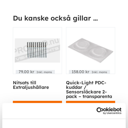
Du kanske också gillar …
79.00
kr
158.00
kr
Inkl. moms
Inkl. moms
Nitsats till
Quick-Light PDC-
Extraljushållare
kuddar /
Sensorsläckare 2-
Kampanj!
Kampanj!
pack – transparenta
Köp
Köp