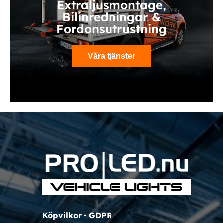
Extraljusmontage,
Bilinredningar &
Fordonsutrustning
Våra tjänster
Köpvilkor
•
GDPR