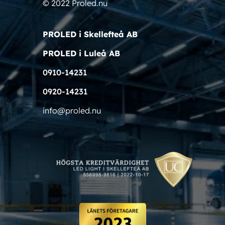
© 2022 Proled.nu
PROLED i Skellefteå AB
PROLED i Luleå AB
0910-14231
0920-14231
info@proled.nu