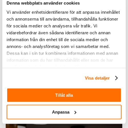
Denna webbplats använder cookies
Vi använder enhetsidentifierare för att anpassa innehållet
och annonserna till användarna, tillhandahålla funktioner
för sociala medier och analysera vår trafik. Vi
vidarebefordrar även sådana identifierare och annan
3525.00
kr
2657.50
kr
Inkl. moms
Inkl. moms
information från din enhet till de sociala medier och
3240.00
kr
2445.00
kr
Inkl. moms
Inkl. moms
annons- och analysföretag som vi samarbetar med.
Dessa kan i sin tur kombinera informationen med annan
XBB Dongle & Power
XBB Dongle & Power
Unit inkl. hållare &
Unit inkl. hållare
information som du har tillhandahållit eller som de har
XBB Smart Button
samlat in när du har använt deras tjänster.
Köp
Köp
Visa detaljer
Tillåt alla
Anpassa