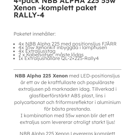
4-pack NBB ALPHA 225 55w
paket
Xenon -komplett paket
RALLY-
RALLY-4
4
mängd
Paketet innehåller:
4x NBB Alpha 225 med positionsljus FJÄRR
4x 55w Xenonkit inbyggda i lamphusen
4x Extraljusstag
2 x Kabelsatser, måste lödas
1x Extraljushållare QL-2×225-Rally4
NBB Alpha 225 Xenon
med LED-positionsljus
är ett av de kraftfullaste och populäraste
extraljusen på marknaden idag. Tillverkad i
glasfiberförstärkt ABS plast, lins i
polycarbonat och friformsreflektor i aluminium
för bästa prestanda.
I kombination med 55w xenon blir det ett
extraljus som levererar otroligt starkt ljus!
NBB Alpha 225 Xenon Levereras komplett