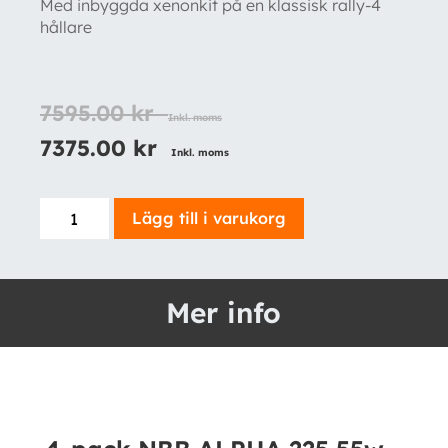
Med inbyggda xenonkit på en klassisk rally-4
hållare
7595.00
kr
Inkl. moms
7375.00
kr
Inkl. moms
4-
Lägg till i varukorg
pack
NBB
ALPHA
Mer info
225
55w
Xenon
-
komplett