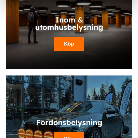
Inom &
utomhusbelysning
Köp
Fordonsbelysning