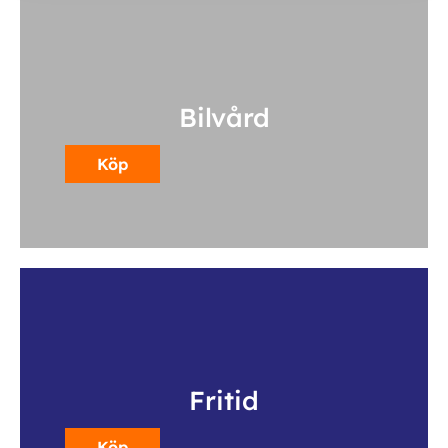
Bilvård
Köp
Fritid
Köp