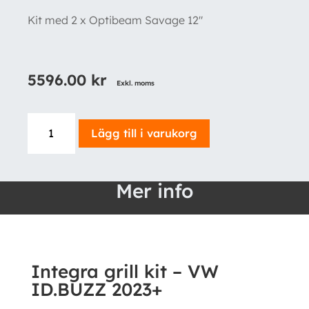
Kit med 2 x Optibeam Savage 12″
5596.00
kr
Exkl. moms
Integra
Lägg till i varukorg
grill
kit
-
Mer info
VW
ID.BUZZ
2023+
mängd
Integra grill kit – VW
ID.BUZZ 2023+