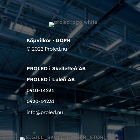
Köpvilkor
•
GDPR
© 2022 Proled.nu
PROLED i Skellefteå AB
PROLED i Luleå AB
0910-14231
0920-14231
info@proled.nu