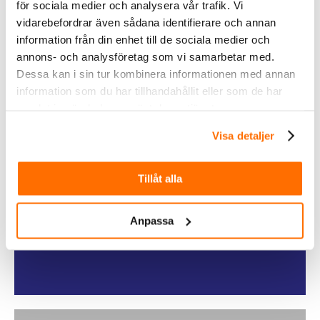
utomhusbelysning
för sociala medier och analysera vår trafik. Vi
vidarebefordrar även sådana identifierare och annan
information från din enhet till de sociala medier och
Köp
annons- och analysföretag som vi samarbetar med.
Dessa kan i sin tur kombinera informationen med annan
information som du har tillhandahållit eller som de har
samlat in när du har använt deras tjänster.
Visa detaljer
Tillåt alla
Fordonsbelysning
Anpassa
Köp