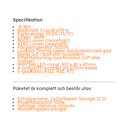
Specifikation
9-36V
Räckvidd: 1 lux @ 679 m
Förbrukning: 10,2A (13,7V)
Effekt: 140W
8000 Lumen (teoretiskt)
4140 Lumen (uppmätt)
Färgtemperatur: 5000K
Ljusbild: Driving beam (körljusbild med god
bredd och räckvidd i ljusbilden)
Effektbelysning/positionsljus (vitt eller
orange)
Mått per LED ramp: 307 x 81 x 87mm
4-polig DTP-kontakt på 220cm kabel
E-godkänd (R112, R10, R7)
Paketet är komplett och består utav:
Extraljusramp, 2xOptibeam Savage 12 II
Modellanpassat fäste
Kablage, inklusive reläsats
Monteringsanvisningar