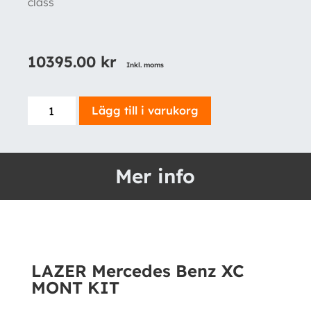
class
10395.00
kr
Inkl. moms
LAZER
Lägg till i varukorg
Mercedes
Benz
XC
Mer info
MONT
KIT
mängd
LAZER Mercedes Benz XC
MONT KIT