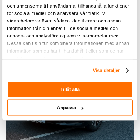
och annonserna till användarna, tillhandahålla funktioner
för sociala medier och analysera vår trafik. Vi
Köp
vidarebefordrar även sådana identifierare och annan
information från din enhet till de sociala medier och
annons- och analysföretag som vi samarbetar med.
Dessa kan i sin tur kombinera informationen med annan
information som du har tillhandahållit eller som de har
samlat in när du har använt deras tjänster.
Visa detaljer
Tillåt alla
Fordonsbelysning
Anpassa
Köp