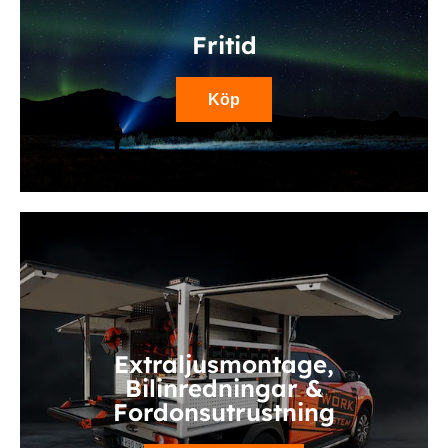
Fritid
Köp
Extraljusmontage,
Bilinredningar &
Fordonsutrustning