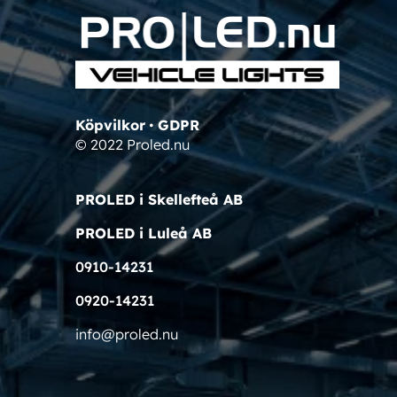
Köpvilkor
•
GDPR
© 2022 Proled.nu
PROLED i Skellefteå AB
PROLED i Luleå AB
0910-14231
0920-14231
info@proled.nu