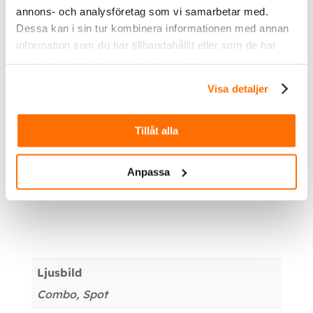
och prestanda som du aldrig har upplevt förut.
annons- och analysföretag som vi samarbetar med.
Dessa kan i sin tur kombinera informationen med annan
Type of Lamp:
LED
PCS LED´s:
16
information som du har tillhandahållit eller som de har
Voltage (V DC):
9-32V DC
Kelvin:
6000
samlat in när du har använt deras tjänster.
IP-class:
67/69K
Colour housing:
Black
Colour lens:
Clear
Colour LED´s:
White and amber
Visa detaljer
Position light:
Yes, white and amber
Connection:
DT-4
Cable length (mm):
500
Tillåt alla
Material bracket:
Stainless steel
Material housing/chassi:
Aluminium
Material lens:
Polycarbonate
Depth (mm):
78,2
Height including bracket (mm):
194,7
Anpassa
Diameter (mm):
178
Ytterligare information
Ljusbild
Combo, Spot