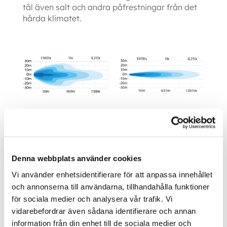
tål även salt och andra påfrestningar från det
hårda klimatet.
Finns i Spot eller Flood ljusbild!
Utöver sin hållbarhet är Siberia Night Ranger
Denna webbplats använder cookies
enkel att installera. Montera med det
Vi använder enhetsidentifierare för att anpassa innehållet
medföljande monteringsfästet, skruvar och
0.5-meterskabeln. Anslut enkelt med DT-4
och annonserna till användarna, tillhandahålla funktioner
kontakten som ingår i paketet. Perfekt för
för sociala medier och analysera vår trafik. Vi
både bilar, lastbilar och tyngre fordon. Med
vidarebefordrar även sådana identifierare och annan
Siberia NR monterad får du innovation, design
information från din enhet till de sociala medier och