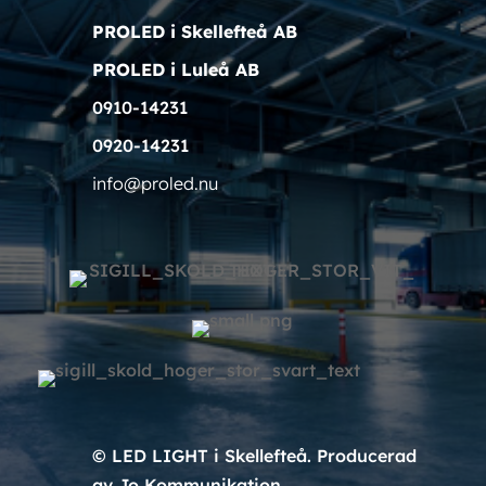
PROLED i Skellefteå AB
PROLED i Luleå AB
0910-14231
0920-14231
info@proled.nu
© LED LIGHT i Skellefteå. Producerad
av Jo Kommunikation.