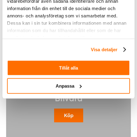
vidarebefordrar även sådana identifierare och annan
Fordonsbelysning
information från din enhet till de sociala medier och
annons- och analysföretag som vi samarbetar med.
Köp
Dessa kan i sin tur kombinera informationen med annan
information som du har tillhandahållit eller som de har
samlat in när du har använt deras tjänster.
Visa detaljer
Tillåt alla
Anpassa
Bilvård
Köp