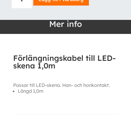
till
LED-
skena
Mer info
1,0m
mängd
Förlängningskabel till LED-
skena 1,0m
Passar till LED-skena. Han- och honkontakt.
Längd 1,0m
Ytterligare information