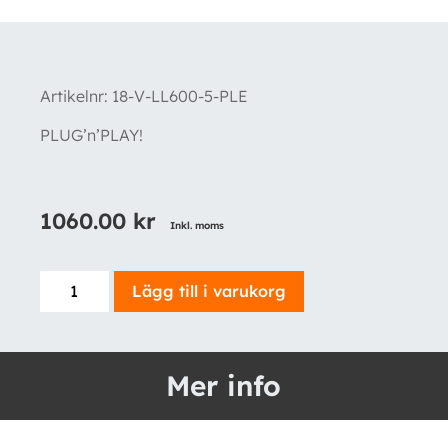
Artikelnr:
18-V-LL600-5-PLE
PLUG’n’PLAY!
1060.00
kr
Inkl. moms
LED
Lägg till i varukorg
innerbelysning
–
Caddy,
Mer info
Caddy
Maxi,
Transporter