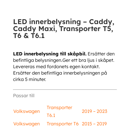
T5,
T6
LED innerbelysning – Caddy,
&
Caddy Maxi, Transporter T5,
T6.1
T6 & T6.1
mängd
LED innerbelysning till skåpbil.
Ersätter den
befintliga belysningen.Ger ett bra ljus i skåpet.
Levereras med fordonets egen kontakt.
Ersätter den befintliga innerbelysningen på
cirka 5 minuter.
Passar till
Transporter
Volkswagen
2019 – 2023
T6.1
Volkswagen
Transporter T6
2015 – 2019