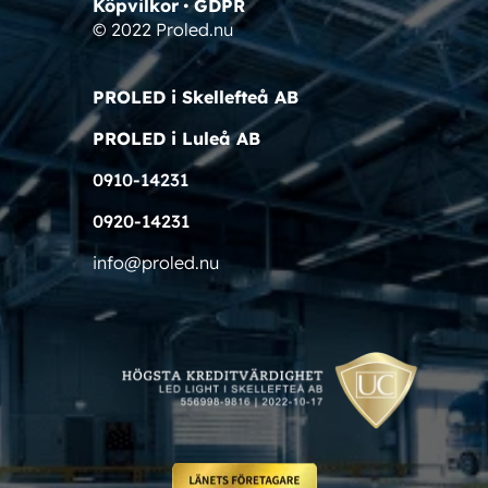
Köpvilkor
•
GDPR
© 2022 Proled.nu
PROLED i Skellefteå AB
PROLED i Luleå AB
0910-14231
0920-14231
info@proled.nu