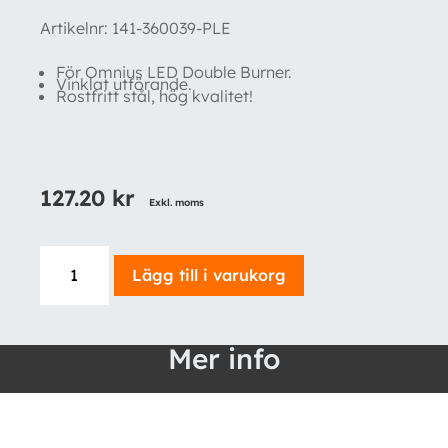
Artikelnr:
141-360039-PLE
För Omnius LED Double Burner.
Vinklat utförande.
Rostfritt stål, hög kvalitet!
127.20
kr
Exkl. moms
Fästplåt
Lägg till i varukorg
till
Omnius
LED
Mer info
Double
Burner
(Vinklad)
mängd