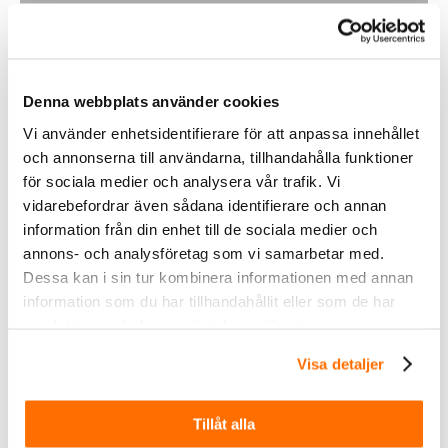
Inom &
Denna webbplats använder cookies
utomhusbelysning
Vi använder enhetsidentifierare för att anpassa innehållet
och annonserna till användarna, tillhandahålla funktioner
för sociala medier och analysera vår trafik. Vi
Köp
vidarebefordrar även sådana identifierare och annan
information från din enhet till de sociala medier och
annons- och analysföretag som vi samarbetar med.
Dessa kan i sin tur kombinera informationen med annan
information som du har tillhandahållit eller som de har
samlat in när du har använt deras tjänster.
Visa detaljer
Fordonsbelysning
Tillåt alla