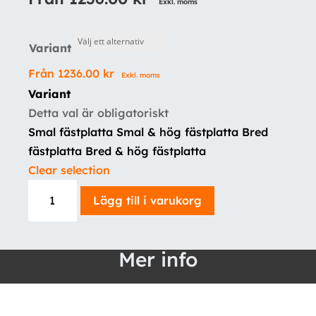
Exkl. moms
Variant
Från
1236.00
kr
Exkl. moms
Variant
Detta val är obligatoriskt
Smal fästplatta
Smal & hög fästplatta
Bred
fästplatta
Bred & hög fästplatta
Clear selection
Rampfäste
Lägg till i varukorg
Mazda
CX-
5
Mer info
2018-
(vinklad),
(2-