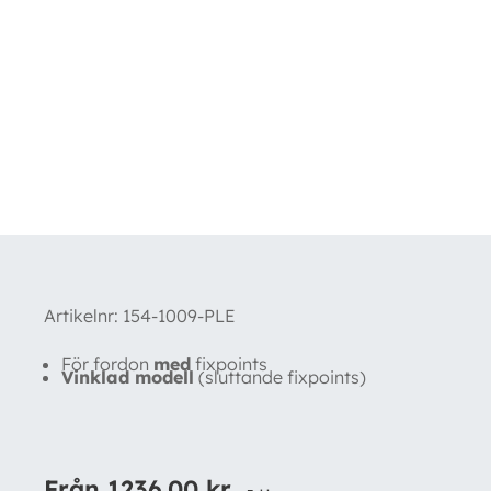
Artikelnr:
154-1009-PLE
För fordon
med
fixpoints
Vinklad modell
(sluttande fixpoints)
Från
1236.00
kr