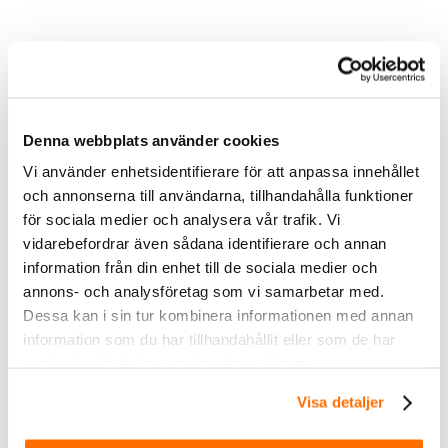
Varningsljusramp Skoda och VW rails Fäste Varningsljusramp Skoda och VW
rails
Denna webbplats använder cookies
Vi använder enhetsidentifierare för att anpassa innehållet
Ytterligare information
och annonserna till användarna, tillhandahålla funktioner
Smal fästplatta, Smal & hög
för sociala medier och analysera vår trafik. Vi
Variant
fästplatta, Bred fästplatta, Bred &
vidarebefordrar även sådana identifierare och annan
hög fästplatta
information från din enhet till de sociala medier och
annons- och analysföretag som vi samarbetar med.
Dessa kan i sin tur kombinera informationen med annan
information som du har tillhandahållit eller som de har
samlat in när du har använt deras tjänster.
Visa detaljer