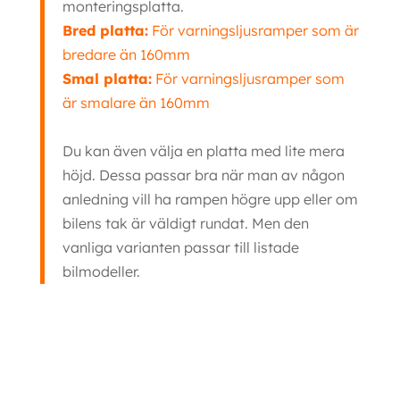
monteringsplatta.
Bred platta:
För varningsljusramper som är
bredare än 160mm
Smal platta:
För varningsljusramper som
är smalare än 160mm
Du kan även välja en platta med lite mera
höjd. Dessa passar bra när man av någon
anledning vill ha rampen högre upp eller om
bilens tak är väldigt rundat. Men den
vanliga varianten passar till listade
bilmodeller.
Fäste Varningsljusramp Skoda och VW rails Fäste Varningsljusramp Skoda
och VW rails Fäste Varningsljusramp Skoda och VW rails Fäste