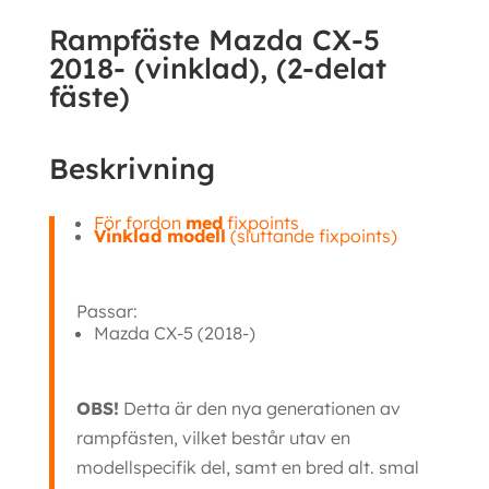
delat
Rampfäste Mazda CX-5
fäste)
2018- (vinklad), (2-delat
mängd
fäste)
Beskrivning
För fordon
med
fixpoints
Vinklad modell
(sluttande fixpoints)
Passar:
Mazda CX-5 (2018-)
OBS!
Detta är den nya generationen av
rampfästen, vilket består utav en
modellspecifik del, samt en bred alt. smal