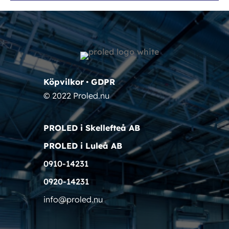
Köpvilkor
•
GDPR
© 2022 Proled.nu
PROLED i Skellefteå AB
PROLED i Luleå AB
0910-14231
0920-14231
info@proled.nu