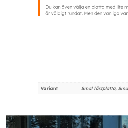
Du kan även välja en platta med lite 
är väldigt rundat. Men den vanliga vari
Fäste Varningsljusramp Skoda och VW rails Fäste Varningsljusram
Ytterligare information
Variant
Smal fästplatta, Smal