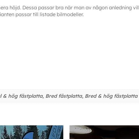
mera höjd. Dessa passar bra när man av någon anledning vil
anten passar till listade bilmodeller.
p Skoda och VW rails Fäste Varningsljusramp Skoda och VW rails Fäste Varningsljusramp Skoda
 & hög fästplatta, Bred fästplatta, Bred & hög fästplatta