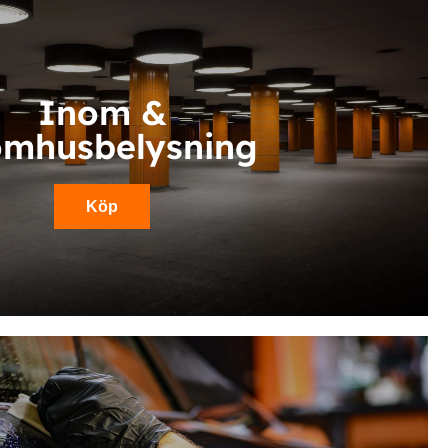
Inom &
omhusbelysning
Köp