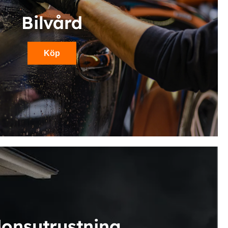
Bilvård
Köp
donsutrustning