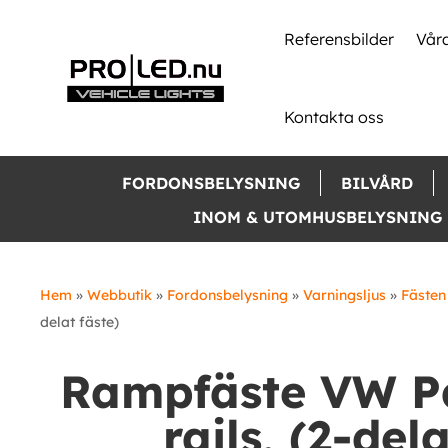
Skip
to
Referensbilder
Våra
content
Kontakta oss
FORDONSBELYSNING
BILVÅRD
INOM & UTOMHUSBELYSNING
Hem
»
Webbutik
»
Fordonsbelysning
»
Varningsljus
»
Fästen
delat fäste)
Rampfäste VW Pa
rails, (2-del