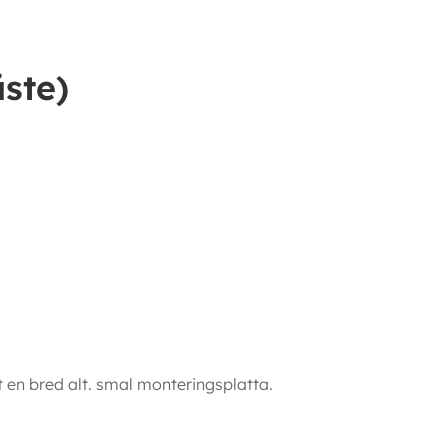
fäste)
mängd
äste)
 en bred alt. smal monteringsplatta.