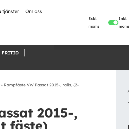
 tjänster
Om oss
Exkl.
Inkl.
moms
mom
FRITID
»
Rampfäste VW Passat 2015-, rails, (2-
ssat 2015-,
at fäste)