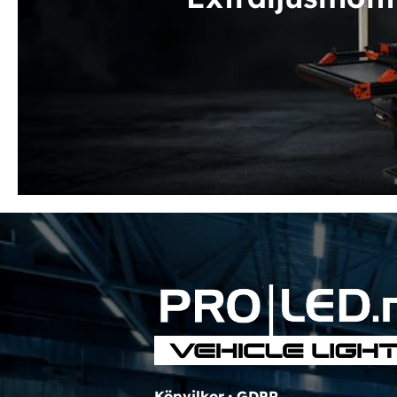
Köpvilkor
•
GDPR