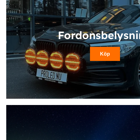
Fordonsbelysn
Köp