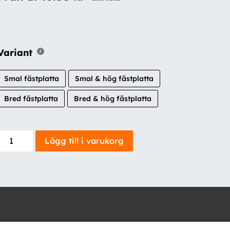
Variant
Smal fästplatta
Smal & hög fästplatta
Bred fästplatta
Bred & hög fästplatta
Rampfäste
Lägg till i varukorg
VW
Passat
2015-,
rails,
(2-
delat