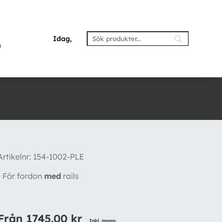
Idag,
s
Artikelnr:
154-1002-PLE
• För fordon
med
rails
Från
1745.00
kr
Inkl. moms