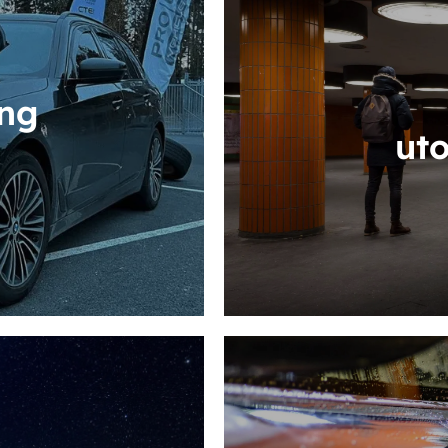
ing
ut