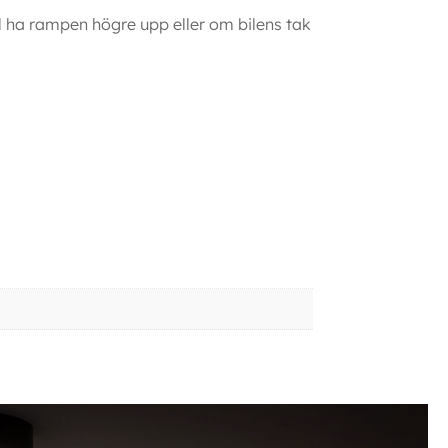
l ha rampen högre upp eller om bilens tak
 och VW rails Fäste Varningsljusramp Skoda och VW rails