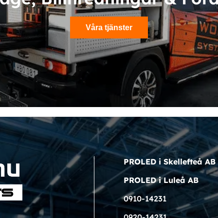
Våra tjänster
PROLED i Skellefteå AB
PROLED i Luleå AB
0910-14231
0920-14231