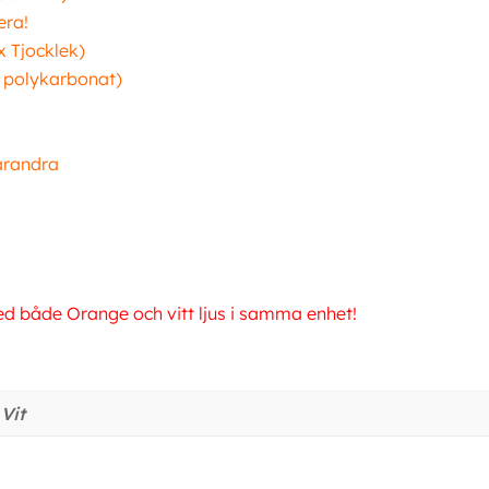
era!
x Tjocklek)
ar polykarbonat)
arandra
d både Orange och vitt ljus i samma enhet!
Vit