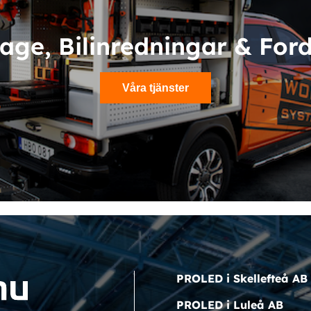
age, Bilinredningar & For
Våra tjänster
PROLED i Skellefteå AB
PROLED i Luleå AB