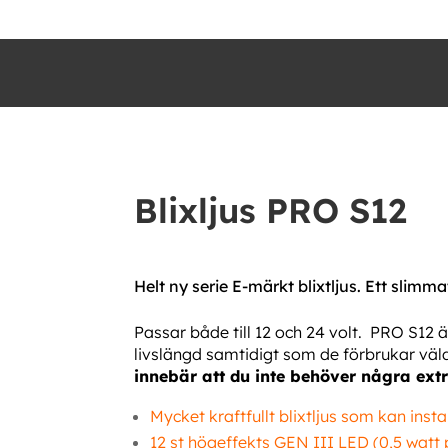
Blixljus PRO S12
Helt ny serie E-märkt blixtljus. Ett slimm
Passar både till 12 och 24 volt.
PRO S12 är
livslängd samtidigt som de förbrukar väld
innebär att du inte behöver några extr
Mycket kraftfullt blixtljus som kan instal
12 st högeffekts GEN III LED (0,5 watt