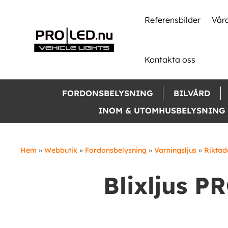
Skip
to
Referensbilder
Våra
content
Kontakta oss
FORDONSBELYSNING
BILVÅRD
INOM & UTOMHUSBELYSNING
Hem
»
Webbutik
»
Fordonsbelysning
»
Varningsljus
»
Riktade
Blixljus P