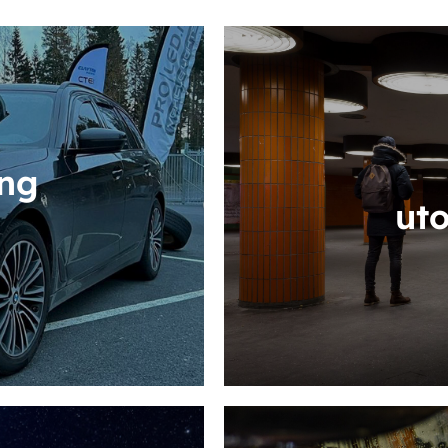
ing
ut