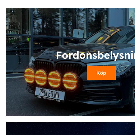
Fordonsbelysn
Köp