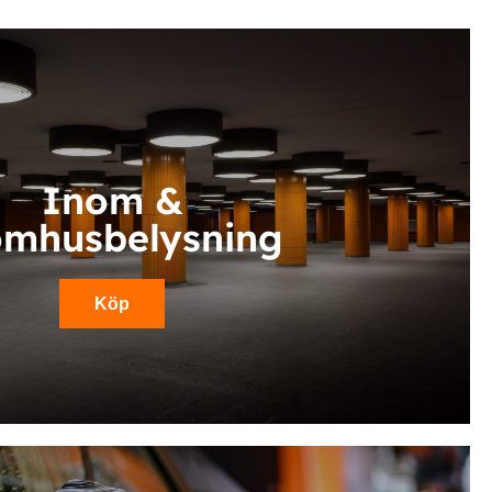
Inom &
omhusbelysning
Köp