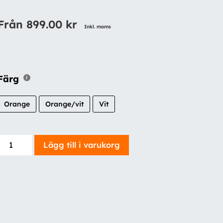
Från
899.00
kr
Inkl. moms
Färg
Orange
Orange/vit
Vit
Blixljus
Lägg till i varukorg
PRO
S12
mängd