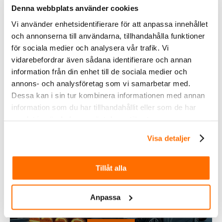
Denna webbplats använder cookies
Vi använder enhetsidentifierare för att anpassa innehållet
Inom &
och annonserna till användarna, tillhandahålla funktioner
utomhusbelysning
för sociala medier och analysera vår trafik. Vi
vidarebefordrar även sådana identifierare och annan
information från din enhet till de sociala medier och
Köp
annons- och analysföretag som vi samarbetar med.
Dessa kan i sin tur kombinera informationen med annan
information som du har tillhandahållit eller som de har
samlat in när du har använt deras tjänster.
Visa detaljer
Tillåt alla
Anpassa
Fordonsbelysning