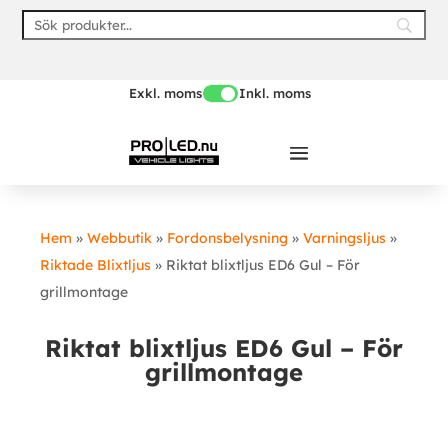
Skip
to
content
Exkl. moms
Inkl. moms
Hem
»
Webbutik
»
Fordonsbelysning
»
Varningsljus
»
Riktade Blixtljus
»
Riktat blixtljus ED6 Gul – För
grillmontage
Riktat blixtljus ED6 Gul – För
grillmontage