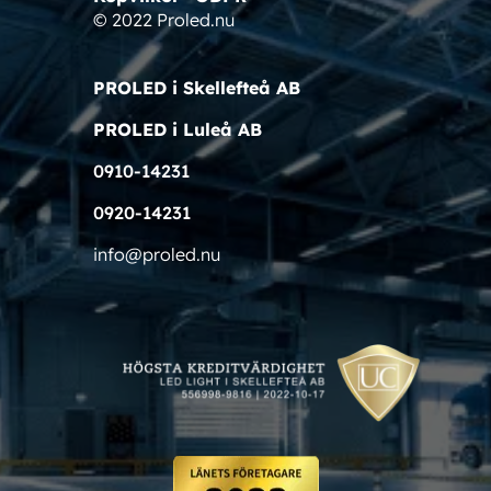
© 2022 Proled.nu
PROLED i Skellefteå AB
PROLED i Luleå AB
0910-14231
0920-14231
info@proled.nu