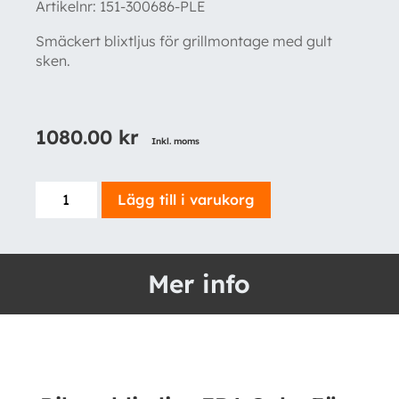
Artikelnr:
151-300686-PLE
Smäckert blixtljus för grillmontage med gult
sken.
1080.00
kr
Inkl. moms
Riktat
Lägg till i varukorg
blixtljus
ED6
Gul
Mer info
-
För
grillmontage
mängd