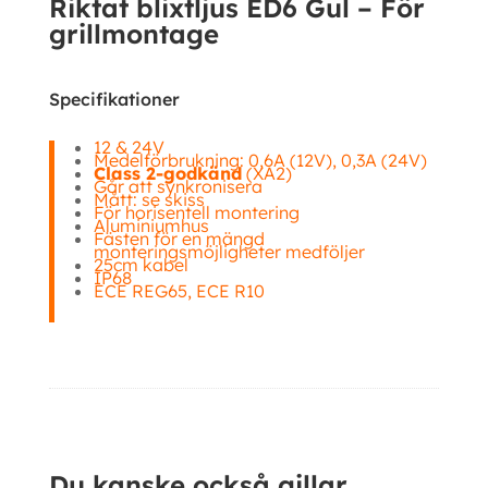
Riktat blixtljus ED6 Gul – För
grillmontage
Specifikationer
12 & 24V
Medelförbrukning: 0,6A (12V), 0,3A (24V)
Class 2-godkänd
(XA2)
Går att synkronisera
Mått: se skiss
För horisentell montering
Aluminiumhus
Fästen för en mängd
monteringsmöjligheter medföljer
25cm kabel
IP68
ECE REG65
, ECE R10
Ytterligare information
Du kanske också gillar …