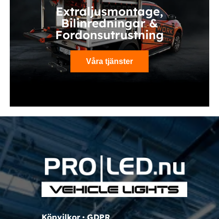
Extraljusmontage,
Bilinredningar &
Fordonsutrustning
Våra tjänster
Köpvilkor
•
GDPR