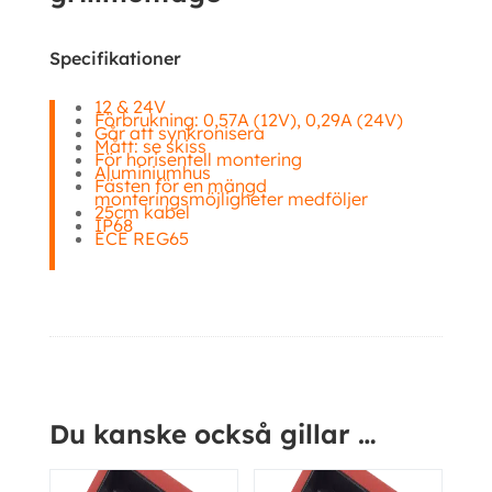
Specifikationer
12 & 24V
Förbrukning: 0,57A (12V), 0,29A (24V)
Går att synkronisera
Mått: se skiss
För horisentell montering
Aluminiumhus
Fästen för en mängd
monteringsmöjligheter medföljer
25cm kabel
IP68
ECE REG65
Ytterligare information
Kampanj!
Kampanj!
Du kanske också gillar …