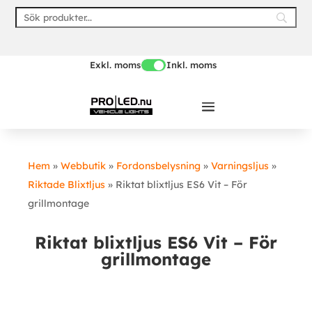
Skip
to
content
Exkl. moms
Inkl. moms
Hem
»
Webbutik
»
Fordonsbelysning
»
Varningsljus
»
Riktade Blixtljus
»
Riktat blixtljus ES6 Vit – För
grillmontage
Riktat blixtljus ES6 Vit – För
grillmontage