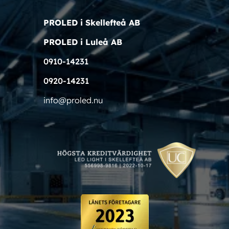
PROLED i Skellefteå AB
PROLED i Luleå AB
0910-14231
0920-14231
info@proled.nu