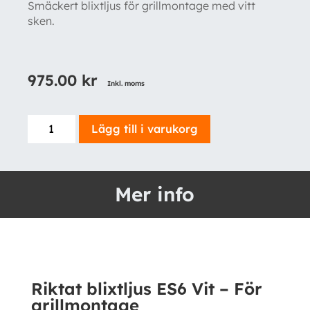
Smäckert blixtljus för grillmontage med vitt
sken.
975.00
kr
Inkl. moms
Riktat
Lägg till i varukorg
blixtljus
ES6
Vit
Mer info
-
För
grillmontage
mängd
Riktat blixtljus ES6 Vit – För
grillmontage