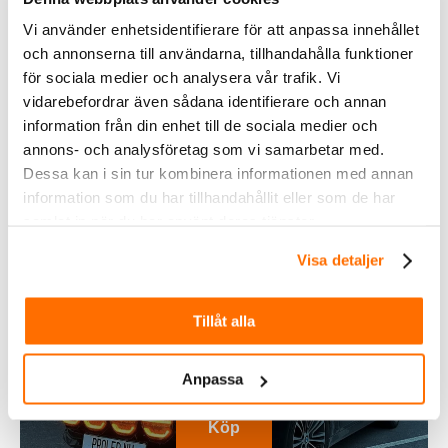
Vi använder enhetsidentifierare för att anpassa innehållet
Inom &
och annonserna till användarna, tillhandahålla funktioner
utomhusbelysning
för sociala medier och analysera vår trafik. Vi
vidarebefordrar även sådana identifierare och annan
Köp
information från din enhet till de sociala medier och
annons- och analysföretag som vi samarbetar med.
Dessa kan i sin tur kombinera informationen med annan
information som du har tillhandahållit eller som de har
samlat in när du har använt deras tjänster.
Visa detaljer
Tillåt alla
Fordonsbelysning
Anpassa
Köp