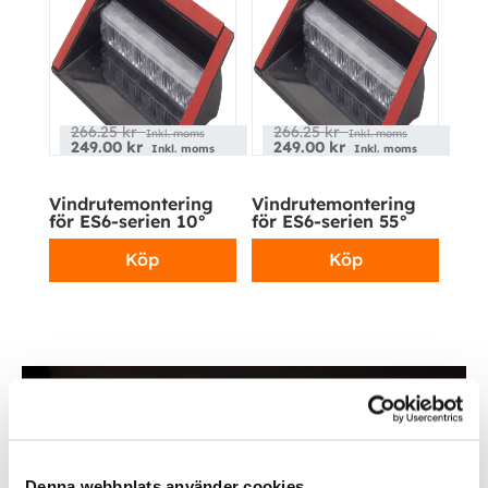
266.25
kr
266.25
kr
Inkl. moms
Inkl. moms
249.00
kr
249.00
kr
Inkl. moms
Inkl. moms
Vindrutemontering
Vindrutemontering
för ES6-serien 10°
för ES6-serien 55°
Köp
Köp
Denna webbplats använder cookies