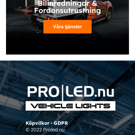
Bilinredningar &
Fordonsutrustning
Våra tjänster
Köpvilkor
•
GDPR
© 2022 Proled.nu