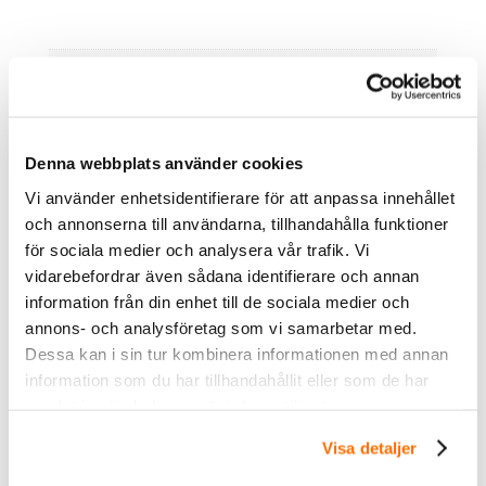
Ytterligare information
Variant
Planmontage, Stångmontage, Magnet
Denna webbplats använder cookies
Vi använder enhetsidentifierare för att anpassa innehållet
och annonserna till användarna, tillhandahålla funktioner
för sociala medier och analysera vår trafik. Vi
vidarebefordrar även sådana identifierare och annan
information från din enhet till de sociala medier och
annons- och analysföretag som vi samarbetar med.
Dessa kan i sin tur kombinera informationen med annan
Inom &
information som du har tillhandahållit eller som de har
utomhusbelysning
samlat in när du har använt deras tjänster.
Visa detaljer
Köp