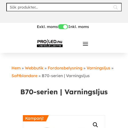
Skip
to
content
Exkl. moms
Inkl. moms
Hem
»
Webbutik
»
Fordonsbelysning
»
Varningsljus
»
Saftblandare
»
B70-serien | Varningsljus
B70-serien | Varningsljus
Kampanj!