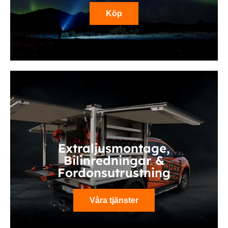
Köp
Extraljusmontage,
Bilinredningar &
Fordonsutrustning
Våra tjänster