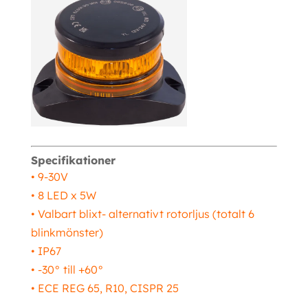
Specifikationer
• 9-30V
• 8 LED x 5W
• Valbart blixt- alternativt rotorljus (totalt 6
blinkmönster)
• IP67
• -30° till +60°
• ECE REG 65, R10, CISPR 25