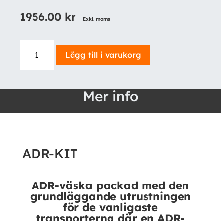
1956.00
kr
Exkl. moms
ADR-
Lägg till i varukorg
KIT
mängd
Mer info
ADR-KIT
ADR-väska packad med den
grundläggande utrustningen
för de vanligaste
transporterna där en ADR-