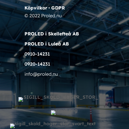
Köpvilkor
•
GDPR
© 2022 Proled.nu
PROLED i Skellefteå AB
PROLED i Luleå AB
0910-14231
0920-14231
info@proled.nu