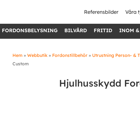
Referensbilder
Våra t
FORDONSBELYSNING
BILVÅRD
FRITID
INOM &
Hem
»
Webbutik
»
Fordonstillbehör
»
Utrustning Person- & T
Custom
Hjulhusskydd Fo