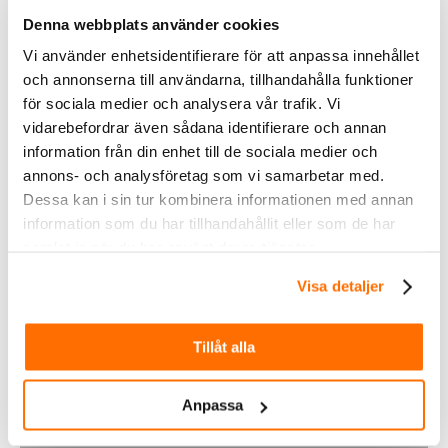
då den är såpass tung & skrymmande.
Denna webbplats använder cookies
Vi använder enhetsidentifierare för att anpassa innehållet
och annonserna till användarna, tillhandahålla funktioner
SLÄDE Mercedes XKlass SLÄDE Mercedes XKlass SLÄDE Mercedes XKlass SLÄDE
för sociala medier och analysera vår trafik. Vi
vidarebefordrar även sådana identifierare och annan
Mercedes XKlass SLÄDE Mercedes XKlass
information från din enhet till de sociala medier och
annons- och analysföretag som vi samarbetar med.
Ytterligare information
Dessa kan i sin tur kombinera informationen med annan
information som du har tillhandahållit eller som de har
samlat in när du har använt deras tjänster.
Visa detaljer
Tillåt alla
Inom &
Anpassa
utomhusbelysning