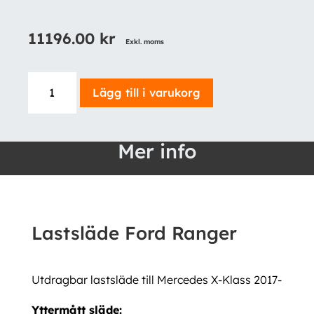
11196.00
kr
Exkl. moms
Lastsläde
Lägg till i varukorg
Ford
Ranger
mängd
Mer info
Lastsläde Ford Ranger
Utdragbar lastsläde till Mercedes X-Klass 2017-
Yttermått släde: