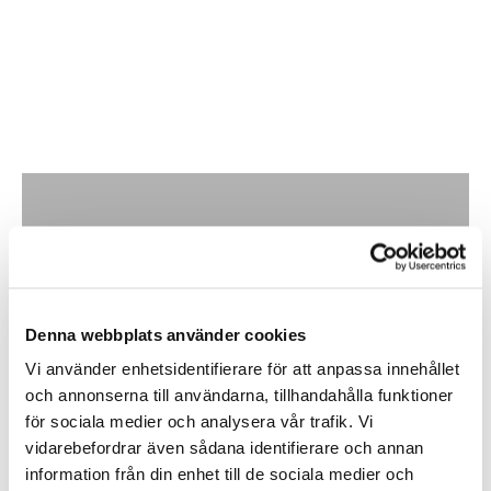
framåt Sidorutavindavvisare Vito 2014 framåt Sidorutavindavvisare Vito 2014
framåt Sidorutavindavvisare Vito 2014 framåt
Ytterligare information
Inom &
Denna webbplats använder cookies
utomhusbelysning
Vi använder enhetsidentifierare för att anpassa innehållet
och annonserna till användarna, tillhandahålla funktioner
Köp
för sociala medier och analysera vår trafik. Vi
vidarebefordrar även sådana identifierare och annan
information från din enhet till de sociala medier och