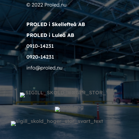
© 2022 Proled.nu
PROLED i Skellefteå AB
PROLED i Luleå AB
0910-14231
0920-14231
info@proled.nu