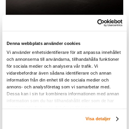
Denna webbplats använder cookies
Vi använder enhetsidentifierare för att anpassa innehållet
och annonserna till användarna, tillhandahålla funktioner
Fordonsbelysning
för sociala medier och analysera vår trafik. Vi
vidarebefordrar även sådana identifierare och annan
information från din enhet till de sociala medier och
Köp
annons- och analysföretag som vi samarbetar med.
Dessa kan i sin tur kombinera informationen med annan
information som du har tillhandahållit eller som de har
samlat in när du har använt deras tjänster.
Visa detaljer