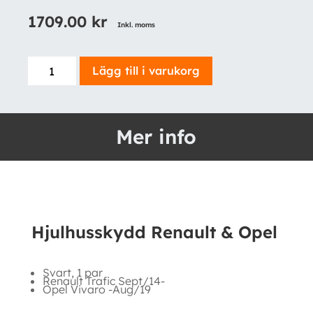
1709.00
kr
Inkl. moms
Hjulhusskydd
Lägg till i varukorg
Renault
&
Opel
Mer info
mängd
Hjulhusskydd Renault & Opel
Svart, 1 par
Renault Trafic Sept/14-
Opel Vivaro -Aug/19