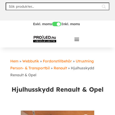
Skip
to
content
Exkl. moms
Inkl. moms
Hem
»
Webbutik
»
Fordonstillbehör
»
Utrustning
Person- & Transportbil
»
Renault
»
Hjulhusskydd
Renault & Opel
Hjulhusskydd Renault & Opel