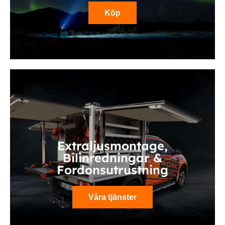
Köp
Extraljusmontage,
Bilinredningar &
Fordonsutrustning
Våra tjänster