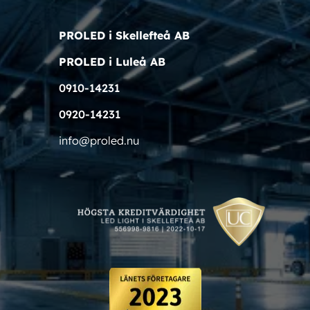
PROLED i Skellefteå AB
PROLED i Luleå AB
0910-14231
0920-14231
info@proled.nu