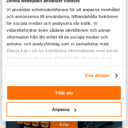
Denna webbplats använder cookies
Vi använder enhetsidentifierare för att anpassa innehållet
Inom &
och annonserna till användarna, tillhandahålla funktioner
utomhusbelysning
för sociala medier och analysera vår trafik. Vi
vidarebefordrar även sådana identifierare och annan
Köp
information från din enhet till de sociala medier och
annons- och analysföretag som vi samarbetar med.
Dessa kan i sin tur kombinera informationen med annan
information som du har tillhandahållit eller som de har
samlat in när du har använt deras tjänster.
Visa detaljer
Tillåt alla
Fordonsbelysning
Anpassa
Köp