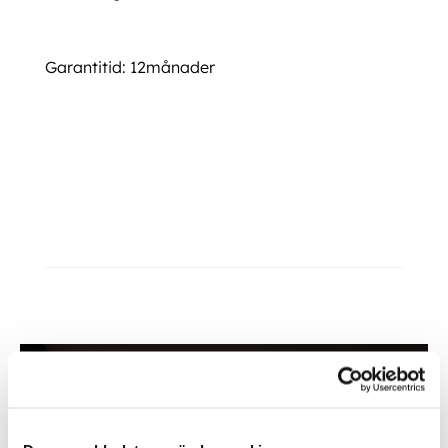
Garantitid: 12månader
Sidorutevindavvisare Hilux 16 och framåt Sidorutevindavvisare Hilux 16 och
framåt Sidorutevindavvisare Hilux 16 och framåt Sidorutevindavvisare Hilux 16 och
framåt Sidorutevindavvisare Hilux 16 och framåt
Ytterligare information