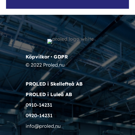
Köpvilkor
•
GDPR
© 2022 Proled.nu
PROLED i Skellefteå AB
PROLED i Luleå AB
0910-14231
0920-14231
info@proled.nu