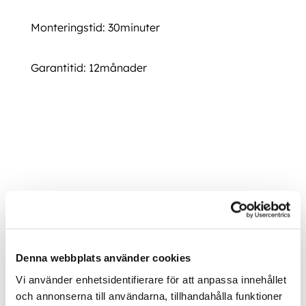
Monteringstid: 30minuter
Garantitid: 12månader
Huvvindavvisare VW Amarok 2010 och framåt Huvvindavvisare VW Amarok 2010
och framåt Huvvindavvisare VW Amarok 2010 och framåt Huvvindavvisare VW
Amarok 2010 och framåt Huvvindavvisare VW Amarok 2010 och framåt
Ytterligare information
Denna webbplats använder cookies
Vi använder enhetsidentifierare för att anpassa innehållet
och annonserna till användarna, tillhandahålla funktioner