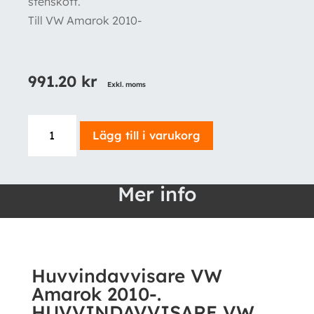
stenskott.
Till VW Amarok 2010-
991.20
kr
Exkl. moms
Huvvindavvisare
Lägg till i varukorg
VW
Amarok
2010-.
Mer info
HUVVINDAVVISARE
VW
AMAROK
2010-.
Huvvindavvisare VW
mängd
Amarok 2010-.
HUVVINDAVVISARE VW