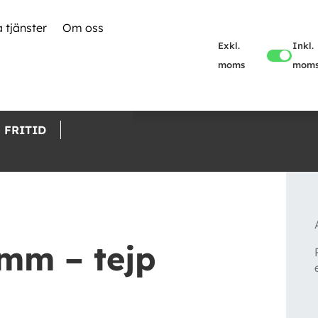
 tjänster
Om oss
Exkl.
Inkl.
moms
mom
FRITID
4mm – tejp