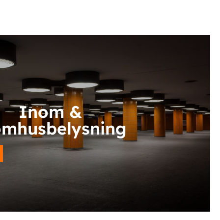
Inom &
omhusbelysning