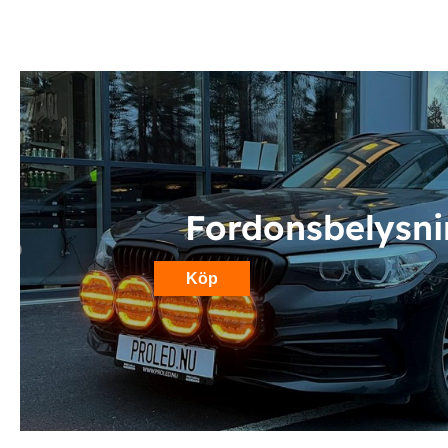
Fordonsbelysn
Köp