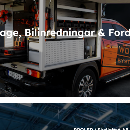
age, Bilinredningar & For
PROLED i Skellefteå AB