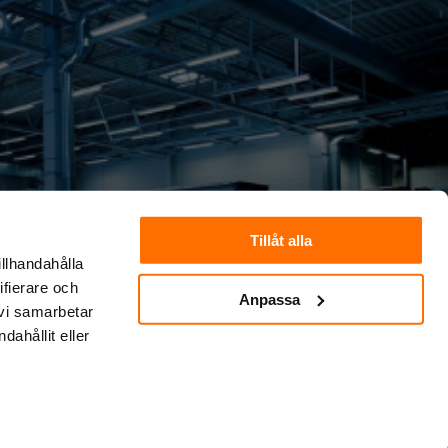
Tillåt alla
illhandahålla
ifierare och
Anpassa
 vi samarbetar
ahållit eller