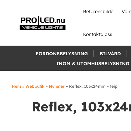
Skip
to
Referensbilder
Våra
content
Kontakta oss
FORDONSBELYSNING
BILVÅRD
INOM & UTOMHUSBELYSNING
Hem
»
Webbutik
»
Nyheter
»
Reflex, 103x24mm – tejp
Reflex, 103x2