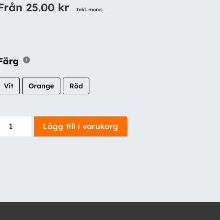
Från
25.00
kr
Inkl. moms
Färg
Vit
Orange
Röd
Reflex,
Lägg till i varukorg
103x24mm
-
tejp
mängd