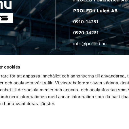
PROLED i Luleå AB
0910-14231
0920-14231
info@proled.nu
r cookies
rare för att anpassa innehållet och annonserna till användarna, t
er och analysera vår trafik. Vi vidarebefordrar även sådana ident
 enhet till de sociala medier och annons- och analysföretag som
ombinera informationen med annan information som du har tillhand
u har använt deras tjänster.
© LED LIGHT i Skellefteå. Producerad av Jo Kommunikation.