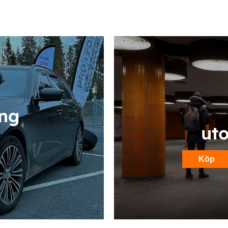
ing
ut
Köp