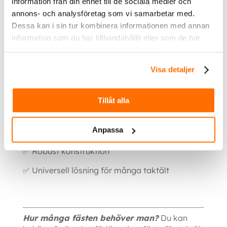
information från din enhet till de sociala medier och
1 st NOVA Förlängningsfäste
2 st bultar
annons- och analysföretag som vi samarbetar med.
2 st brickor
2 st muttrar
Dessa kan i sin tur kombinera informationen med annan
information som du har tillhandahållit eller som de har
samlat in när du har använt deras tjänster.
Fördelar
Visa detaljer
✅ Löser problemet med breda plastfötter på
takräcken
Tillåt alla
✅ Ger korrekt infästning runt aluminiumprofilen
Anpassa
✅ Enkel montering
✅ Robust konstruktion
✅ Universell lösning för många taktält
Hur många fästen behöver man?
Du kan