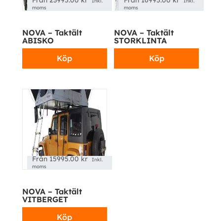
Från
23995.00
kr
Från
16995.00
kr
Inkl.
Inkl.
moms
moms
NOVA – Taktält
NOVA – Taktält
Kampanj!
ABISKO
STORKLINTA
Köp
Köp
Från
15995.00
kr
Inkl.
moms
NOVA – Taktält
VITBERGET
Köp