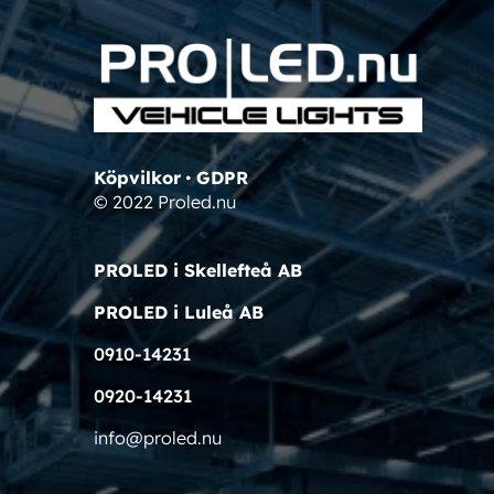
Köpvilkor
•
GDPR
© 2022 Proled.nu
PROLED i Skellefteå AB
PROLED i Luleå AB
0910-14231
0920-14231
info@proled.nu