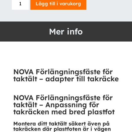
NOVA
Lägg till i varukorg
Förlängningsfäste
för
taktält
Mer info
-
adapter
till
takräcke
mängd
NOVA Förlängningsfäste för
taktält – adapter till takräcke
NOVA Förlängningsfäste för
taktält – Anpassning för
takräcken med bred plastfot
Montera ditt taktält säkert även på
takräcken där plastfoten är i vägen