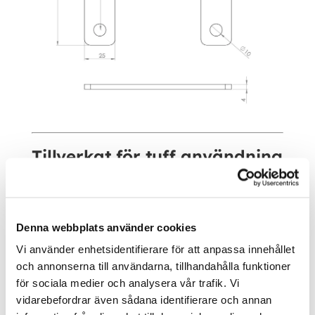
Tillverkat för tuff användning
Fästet är tillverkat i 4mm kraftigt stål för att
tåla den belastning som uppstår vid montering
av taktält. Konstruktionen är enkel, robust och
Denna webbplats använder cookies
framtagen för att ge en stabil infästning under
många års användning.
Vi använder enhetsidentifierare för att anpassa innehållet
och annonserna till användarna, tillhandahålla funktioner
för sociala medier och analysera vår trafik. Vi
Paketet innehåller
vidarebefordrar även sådana identifierare och annan