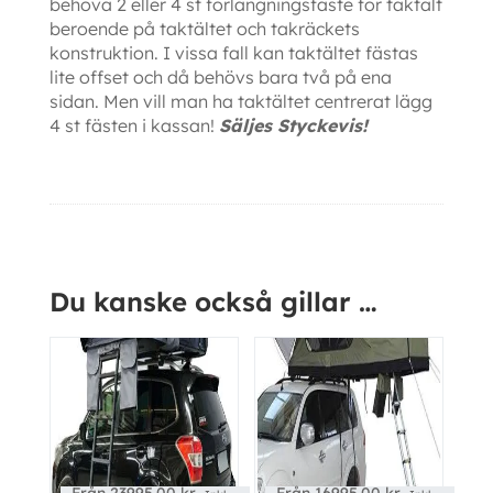
behöva 2 eller 4 st förlängningsfäste för taktält
beroende på taktältet och takräckets
konstruktion. I vissa fall kan taktältet fästas
lite offset och då behövs bara två på ena
sidan. Men vill man ha taktältet centrerat lägg
4 st fästen i kassan!
Säljes Styckevis!
Ytterligare information
Kampanj!
Kampanj!
Du kanske också gillar …