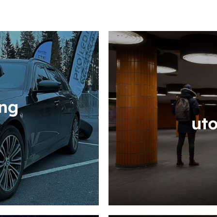
ing
ut