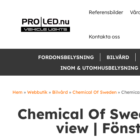
Skip
to
Referensbilder
Våra
content
Kontakta oss
FORDONSBELYSNING
BILVÅRD
INOM & UTOMHUSBELYSNING
Hem
»
Webbutik
»
Bilvård
»
Chemical Of Sweden
»
Chemical
Chemical Of Swe
view | Föns