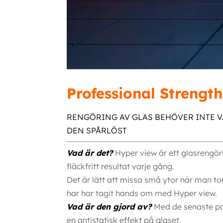
Professional Strength
RENGÖRING AV GLAS BEHÖVER INTE V
DEN SPÅRLÖST
Vad är det?
Hyper view är ett glasrengöri
fläckfritt resultat varje gång.
Det är lätt att missa små ytor när man tor
har har tagit hands om med Hyper view.
Vad är den gjord av?
Med de senaste pa
en antistatisk effekt på glaset.