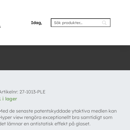
Idag,
s
Artikelnr:
27-1013-PLE
1 i lager
Med de senaste patentskyddade ytaktiva medlen kan
Hyper view rengöra exceptionellt bra samtidigt som
det lämnar en antistatisk effekt på glaset.