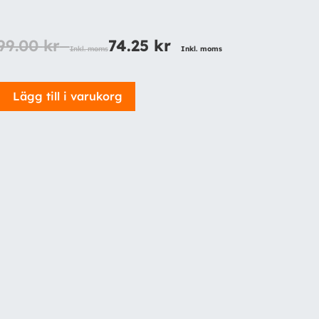
99.00
kr
74.25
kr
Inkl. moms
Inkl. moms
Lägg till i varukorg
Chemical
Of
Sweden
-
Hyper
view
Fönsterputs
mängd