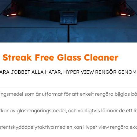
 Streak Free Glass Cleaner
ARA JOBBET ALLA HATAR, HYPER VIEW RENGÖR GENOM
ngsmedel som är utformat för att enkelt rengöra bilglas både
kar av glasrengöringsmedel, och vanligtvis lämnar de ett lite
tentskyddade ytaktiva medlen kan Hyper view rengöra exce