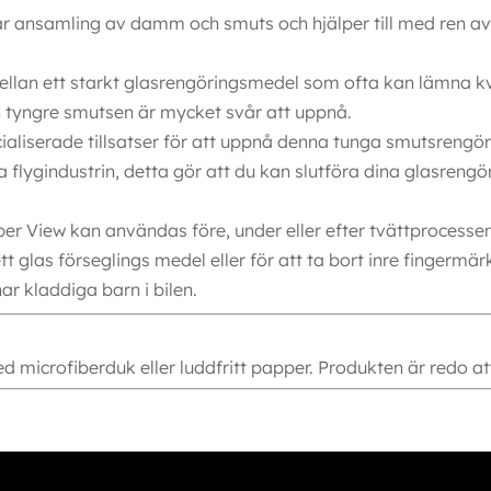
kar ansamling av damm och smuts och hjälper till med ren a
llan ett starkt glasrengöringsmedel som ofta kan lämna kv
 tyngre smutsen är mycket svår att uppnå.
cialiserade tillsatser för att uppnå denna tunga smutsrengör
flygindustrin, detta gör att du kan slutföra dina glasrengö
er View kan användas före, under eller efter tvättprocessen
glas förseglings medel eller för att ta bort inre fingermärken
har kladdiga barn i bilen.
d microfiberduk eller luddfritt papper. Produkten är redo a