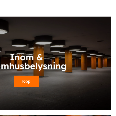
Inom &
omhusbelysning
Köp