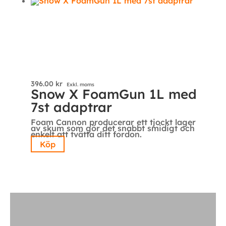
396.00
kr
Exkl. moms
Snow X FoamGun 1L med
7st adaptrar
Foam Cannon producerar ett tjockt lager
av skum som gör det snabbt smidigt och
enkelt att tvätta ditt fordon.
Köp