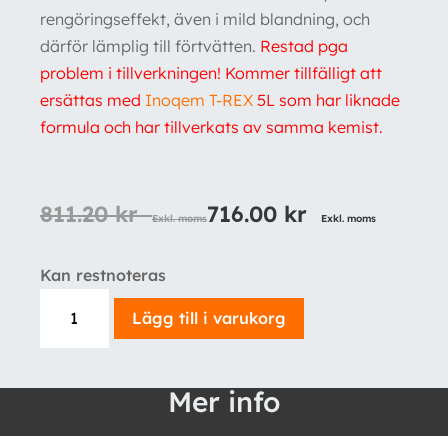
rengöringseffekt, även i mild blandning, och
därför lämplig till förtvätten.
Restad pga
problem i tillverkningen! Kommer tillfälligt att
ersättas med
Inoqem T-REX
5L som har liknade
formula och har tillverkats av samma kemist.
811.20
kr
716.00
kr
Exkl. moms
Exkl. moms
Kan restnoteras
FoamGun
Lägg till i varukorg
+
Nerta
Active
Mer info
Diamond
Foam