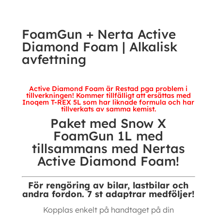
|
Alkalisk
FoamGun + Nerta Active
avfettning
Diamond Foam | Alkalisk
mängd
avfettning
Active Diamond Foam är Restad pga problem i
tillverkningen! Kommer tillfälligt att ersättas med
Inoqem T-REX
5L som har liknade formula och har
tillverkats av samma kemist.
Paket med Snow X
FoamGun 1L med
tillsammans med Nertas
Active Diamond Foam!
För rengöring av bilar, lastbilar och
andra fordon. 7 st adaptrar medföljer!
Kopplas enkelt på handtaget på din