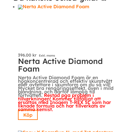
396.00
kr
Exkl. moms
Nerta Active Diamond
Foam
Nerta Active Diamond Foam är en
högkoncentrerad och effektiv skumtvätt
eller avfettare i skumform om du så vill!
Mycket bra rengöringseffekt, även i mild
blandning, och därför lämplig till
förtvätten.
Restad pga problem i
tillverkningen! Kommer tillfälligt att
ersättas med Inoqem T-REX 5L som har
liknade formula och har tillverkats av
samma kemist.
Köp