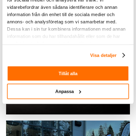
vidarebefordrar även sådana identifierare och annan
information från din enhet till de sociala medier och
annons- och analysföretag som vi samarbetar med.
Dessa kan i sin tur kombinera informationen med annan
information som du har tillhandahållit eller som de har
samlat in när du har använt deras tjänster.
Visa detaljer
Inom &
Tillåt alla
utomhusbelysning
Anpassa
Köp