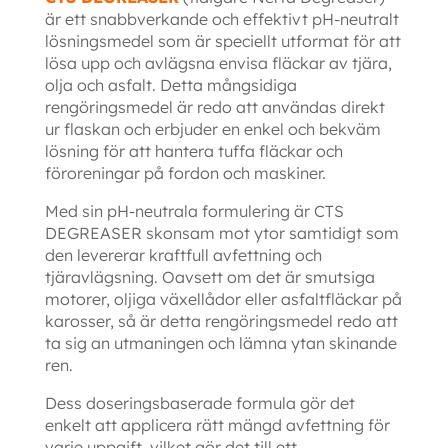
är ett snabbverkande och effektivt pH-neutralt
lösningsmedel som är speciellt utformat för att
lösa upp och avlägsna envisa fläckar av tjära,
olja och asfalt. Detta mångsidiga
rengöringsmedel är redo att användas direkt
ur flaskan och erbjuder en enkel och bekväm
lösning för att hantera tuffa fläckar och
föroreningar på fordon och maskiner.
Med sin pH-neutrala formulering är CTS
DEGREASER skonsam mot ytor samtidigt som
den levererar kraftfull avfettning och
tjäravlägsning. Oavsett om det är smutsiga
motorer, oljiga växellådor eller asfaltfläckar på
karosser, så är detta rengöringsmedel redo att
ta sig an utmaningen och lämna ytan skinande
ren.
Dess doseringsbaserade formula gör det
enkelt att applicera rätt mängd avfettning för
varje uppgift, vilket gör det till ett