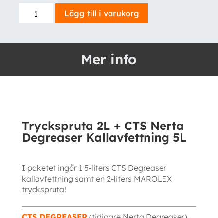
Tryckspruta
Lägg till i varukorg
2L
+
CTS
Mer info
Nerta
Degreaser
Kallavfettning
5L
mängd
Tryckspruta 2L + CTS Nerta
Degreaser Kallavfettning 5L
I paketet ingår 1 5-liters CTS Degreaser
kallavfettning samt en 2-liters MAROLEX
tryckspruta!
CTS DEGREASER
(tidigare Nerta Degreaser)