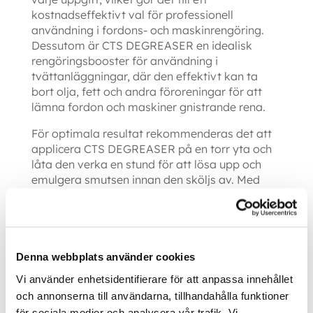
kostnadseffektivt val för professionell
användning i fordons- och maskinrengöring.
Dessutom är CTS DEGREASER en idealisk
rengöringsbooster för användning i
tvättanläggningar, där den effektivt kan ta
bort olja, fett och andra föroreningar för att
lämna fordon och maskiner gnistrande rena.
För optimala resultat rekommenderas det att
applicera CTS DEGREASER på en torr yta och
låta den verka en stund för att lösa upp och
emulgera smutsen innan den sköljs av. Med
CTS DEGREASER kan du vara säker på att få
bort de mest envisa fläckarna och
föroreningarna för en professionell och
skinande ren yta varje gång.
Denna webbplats använder cookies
Vi använder enhetsidentifierare för att anpassa innehållet
och annonserna till användarna, tillhandahålla funktioner
Ytterligare information
för sociala medier och analysera vår trafik. Vi