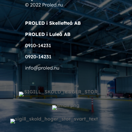
© 2022 Proled.nu
PROLED i Skellefteå AB
PROLED i Luleå AB
0910-14231
0920-14231
info@proled.nu