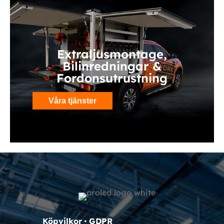
Extraljusmontage,
Bilinredningar &
Fordonsutrustning
Våra tjänster
Köpvilkor
•
GDPR