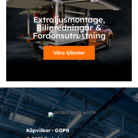
Extraljusmontage,
Bilinredningar &
Fordonsutrustning
Våra tjänster
Köpvilkor
•
GDPR