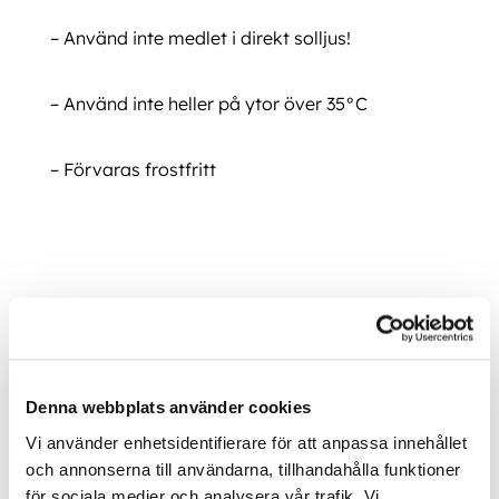
– Använd inte medlet i direkt solljus!
– Använd inte heller på ytor över 35°C
– Förvaras frostfritt
Payback Aluboat Cleaner
Denna webbplats använder cookies
Payback Aluboat Cleaner
Vi använder enhetsidentifierare för att anpassa innehållet
Ytterligare information
och annonserna till användarna, tillhandahålla funktioner
för sociala medier och analysera vår trafik. Vi