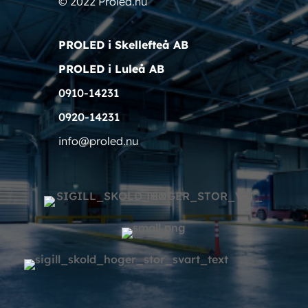
© 2022 Proled.nu
PROLED i Skellefteå AB
PROLED i Luleå AB
0910-14231
0920-14231
info@proled.nu