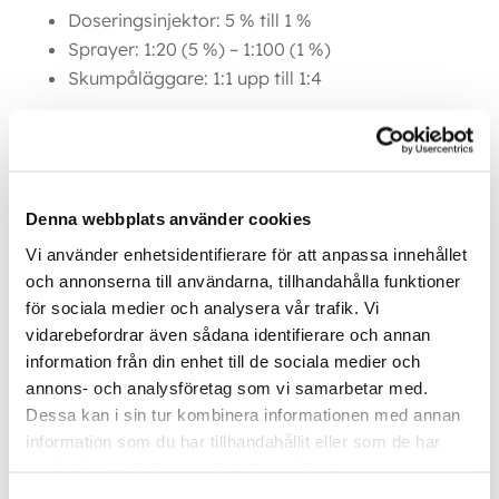
Doseringsinjektor: 5 % till 1 %
Sprayer: 1:20 (5 %) – 1:100 (1 %)
Skumpåläggare: 1:1 upp till 1:4
BLANDNINGSFÖRKLARING
1:20 = 1 del till 19 delar vatten (5 %).
APPLICERING
Denna webbplats använder cookies
Vi använder enhetsidentifierare för att anpassa innehållet
Lågtrycksspruta eller skumpåläggare.
och annonserna till användarna, tillhandahålla funktioner
Låt verka 3-6 min, vid behov bearbeta med
för sociala medier och analysera vår trafik. Vi
borste / svamp (Skall ej torka före
vidarebefordrar även sådana identifierare och annan
avspolning).
information från din enhet till de sociala medier och
Spolas av med riklig mängd vatten.
annons- och analysföretag som vi samarbetar med.
Dessa kan i sin tur kombinera informationen med annan
OBSERVERA!
information som du har tillhandahållit eller som de har
Används ej i direkt solljus
samlat in när du har använt deras tjänster.
Skall ej torka före avspolning!