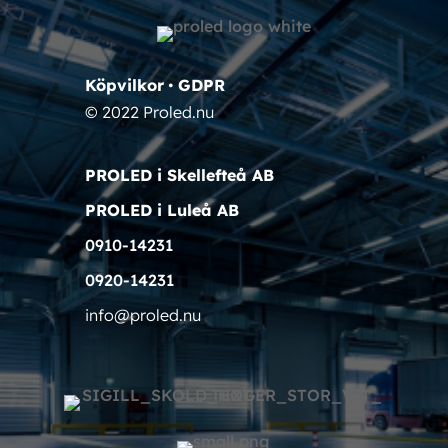
Köpvilkor
•
GDPR
© 2022 Proled.nu
PROLED i Skellefteå AB
PROLED i Luleå AB
0910-14231
0920-14231
info@proled.nu