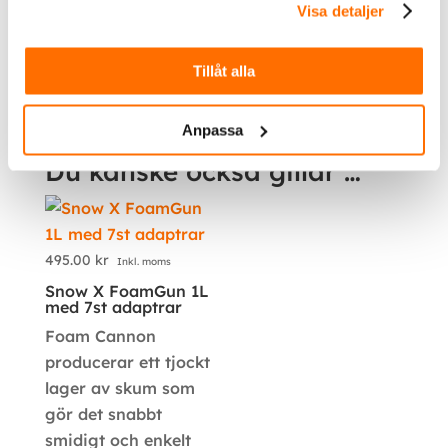
Visa detaljer
Ej lämplig för motorcyklar!
Tillåt alla
Ytterligare information
Anpassa
Du kanske också gillar …
495.00
kr
Inkl. moms
Snow X FoamGun 1L
med 7st adaptrar
Foam Cannon
producerar ett tjockt
lager av skum som
gör det snabbt
smidigt och enkelt